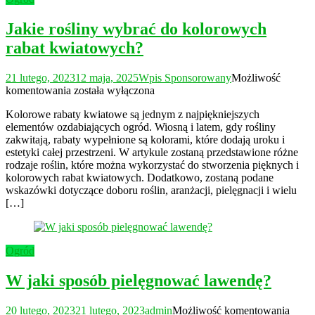
Jakie rośliny wybrać do kolorowych
rabat kwiatowych?
21 lutego, 2023
12 maja, 2025
Wpis Sponsorowany
Możliwość
Jakie
komentowania
została wyłączona
rośliny
Kolorowe rabaty kwiatowe są jednym z najpiękniejszych
wybrać
elementów ozdabiających ogród. Wiosną i latem, gdy rośliny
do
zakwitają, rabaty wypełnione są kolorami, które dodają uroku i
kolorowych
estetyki całej przestrzeni. W artykule zostaną przedstawione różne
rabat
rodzaje roślin, które można wykorzystać do stworzenia pięknych i
kwiatowych?
kolorowych rabat kwiatowych. Dodatkowo, zostaną podane
wskazówki dotyczące doboru roślin, aranżacji, pielęgnacji i wielu
[…]
Ogród
W jaki sposób pielęgnować lawendę?
W
20 lutego, 2023
21 lutego, 2023
admin
Możliwość komentowania