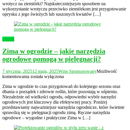
wrotycz na ziemiórki? Najskuteczniejszym sposobem na
wykorzystanie wrotyczu przeciwko ziemiórkom jest przygotowanie
oprysku z jego świeżych lub suszonych kwiatów […]
Ogród
Zima w ogrodzie – jakie narzędzia
ogrodowe pomogą w pielęgnacji?
7 stycznia, 2025
12 maja, 2025
Wpis Sponsorowany
Możliwość
Zima
komentowania
została wyłączona
w
Zima w ogrodzie to czas przygotowań do kolejnego sezonu oraz
ogrodzie
dbania o porządek i zdrowie roślin, które pozostają w uśpieniu.
–
Niezależnie od wielkości ogrodu, odpowiedni wybór narzędzi
jakie
ogrodowych jest kluczowy dla efektywnej pracy. Poniżej
narzędzia
przedstawiamy najważniejsze narzędzia ogrodnicze, które świetnie
ogrodowe
sprawdzą się w pielęgnacji ogrodu zimą. Ręczne narzędzia
pomogą
ogrodowe – wygodne i praktyczne Zima w […]
w
pielęgnacji?