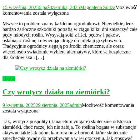
15 września, 2025
6 października, 2025
Magdalena Spitza
Możliwość
Jak
komentowania
została wyłączona
przygotować
Mszyce to problem znany każdemu ogrodnikowi. Niewielkie, lecz
oprysk
bardzo żarłoczne szkodniki potrafią w ciągu kilku dni zniszczyć całe
z
pędy młodych roślin. Wysysają soki z liści, pędów i pąków,
wrotyczu
osłabiając roślinę i otwierając drogę do infekcji grzybowych.
na
Tradycyjnie ogrodnicy sięgają po środki chemiczne, ale coraz
mszyce?
więcej osób świadomie wybiera alternatywy, które są bezpieczne
dla środowiska i […]
Ogród
Czy wrotycz działa na ziemiórki?
Cz
9 kwietnia, 2025
29 sierpnia, 2025
admin
Możliwość komentowania
wr
została wyłączona
dzi
Tak, wrotycz pospolity (Tanacetum vulgare) skutecznie odstrasza
na
ziemiórki, choć raczej ich nie zabija. To roślina bogata w substancje
zie
aktywne takie jak tujon, kamfora oraz borneol, które skutecznie
zniechęcają owady do przebywania w jej otoczeniu. Jak stosować