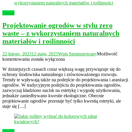
Ogród
Projektowanie ogrodów w stylu zero
waste – z wykorzystaniem naturalnych
materiałów i roślinności
22 lutego, 2023
12 maja, 2025
Wpis Sponsorowany
Możliwość
Projektowanie
komentowania
została wyłączona
ogrodów
W dzisiejszych czasach coraz większą wagę przywiązuje się do
w
ochrony środowiska naturalnego i zrównoważonego rozwoju.
stylu
Trendy te wpływają także na podejście do projektowania i aranżacji
zero
ogrodów. W tradycyjnym podejściu do projektowania ogrodów,
waste
zazwyczaj kładziono nacisk na estetykę i wygodę użytkowania,
–
jednakże zaniedbywano kwestie ekologiczne. Obecnie
z
projektowanie ogrodów przestaje być tylko kwestią estetyki, ale
wykorzystaniem
staje się […]
naturalnych
materiałów
i
roślinności
Ogród