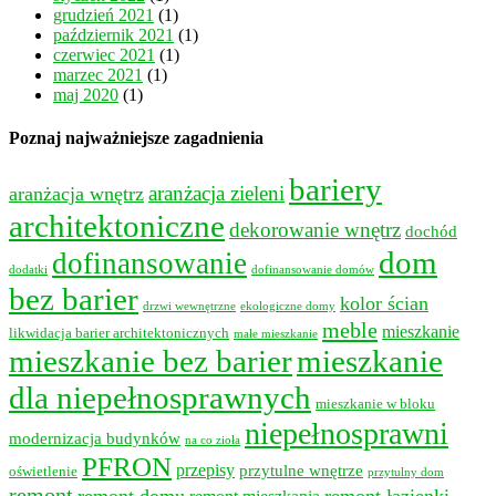
grudzień 2021
(1)
październik 2021
(1)
czerwiec 2021
(1)
marzec 2021
(1)
maj 2020
(1)
Poznaj najważniejsze zagadnienia
bariery
aranżacja wnętrz
aranżacja zieleni
architektoniczne
dekorowanie wnętrz
dochód
dom
dofinansowanie
dodatki
dofinansowanie domów
bez barier
kolor ścian
drzwi wewnętrzne
ekologiczne domy
meble
mieszkanie
likwidacja barier architektonicznych
małe mieszkanie
mieszkanie bez barier
mieszkanie
dla niepełnosprawnych
mieszkanie w bloku
niepełnosprawni
modernizacja budynków
na co zioła
PFRON
przepisy
przytulne wnętrze
oświetlenie
przytulny dom
remont