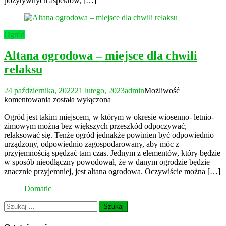
pozytywnych aspektów, […]
Ogród
Altana ogrodowa – miejsce dla chwili
relaksu
24 października, 2022
21 lutego, 2023
admin
Możliwość
Altana
komentowania
została wyłączona
ogrodowa
Ogród jest takim miejscem, w którym w okresie wiosenno- letnio-
–
zimowym można bez większych przeszkód odpoczywać,
miejsce
relaksować się. Tenże ogród jednakże powinien być odpowiednio
dla
urządzony, odpowiednio zagospodarowany, aby móc z
chwili
przyjemnością spędzać tam czas. Jednym z elementów, który będzie
relaksu
w sposób nieodłączny powodował, że w danym ogrodzie będzie
znacznie przyjemniej, jest altana ogrodowa. Oczywiście można […]
Domatic
Szukaj: