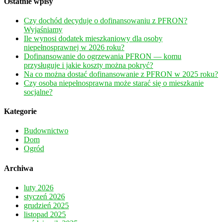
Ostatnie wpisy
Czy dochód decyduje o dofinansowaniu z PFRON?
Wyjaśniamy
Ile wynosi dodatek mieszkaniowy dla osoby
niepełnosprawnej w 2026 roku?
Dofinansowanie do ogrzewania PFRON — komu
przysługuje i jakie koszty można pokryć?
Na co można dostać dofinansowanie z PFRON w 2025 roku?
Czy osoba niepełnosprawna może starać się o mieszkanie
socjalne?
Kategorie
Budownictwo
Dom
Ogród
Archiwa
luty 2026
styczeń 2026
grudzień 2025
listopad 2025