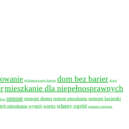
dom bez barier
sowanie
dofinansowanie domów
drzwi
r
mieszkanie dla niepełnosprawnych
remont
remont domu
remont łazienki
remont mieszkania
 dom
własny ogród
trój mieszkania
wystrój wnętrz
zmiana wnętrza