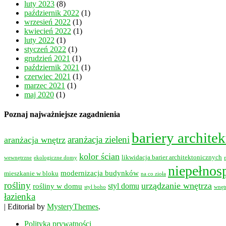
luty 2023
(8)
październik 2022
(1)
wrzesień 2022
(1)
kwiecień 2022
(1)
luty 2022
(1)
styczeń 2022
(1)
grudzień 2021
(1)
październik 2021
(1)
czerwiec 2021
(1)
marzec 2021
(1)
maj 2020
(1)
Poznaj najważniejsze zagadnienia
bariery archite
aranżacja wnętrz
aranżacja zieleni
kolor ścian
likwidacja barier architektonicznych
wewnętrzne
ekologiczne domy
niepełnos
modernizacja budynków
mieszkanie w bloku
na co zioła
rośliny
urządzanie wnętrza
styl domu
rośliny w domu
styl boho
wnęt
łazienka
|
Editorial by
MysteryThemes
.
Polityka prywatności