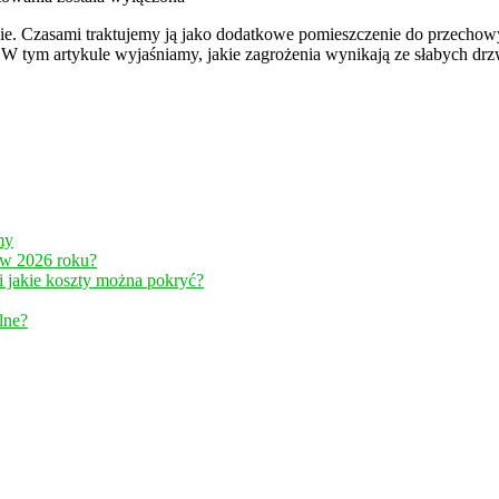
w
e. Czasami traktujemy ją jako dodatkowe pomieszczenie do przechowyw
piwnicy
 tym artykule wyjaśniamy, jakie zagrożenia wynikają ze słabych drz
–
dlaczego
warto
zainwestować
w
solidne
drzwi?
my
 w 2026 roku?
jakie koszty można pokryć?
lne?