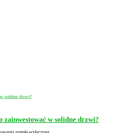
o zainwestować w solidne drzwi?
Bezpieczeństwo
towania
została wyłączona