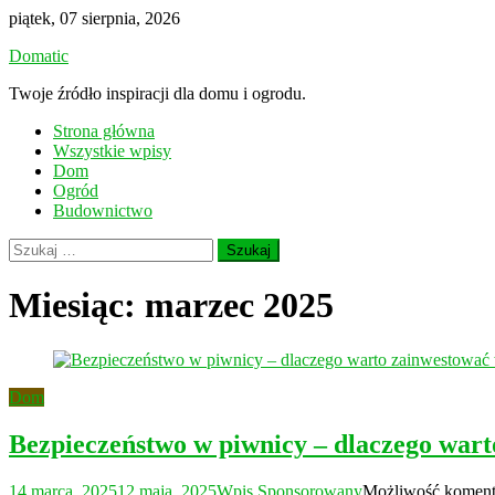
Skip
piątek, 07 sierpnia, 2026
to
Domatic
content
Twoje źródło inspiracji dla domu i ogrodu.
Strona główna
Wszystkie wpisy
Dom
Ogród
Budownictwo
Szukaj:
Miesiąc:
marzec 2025
Dom
Bezpieczeństwo w piwnicy – dlaczego wart
14 marca, 2025
12 maja, 2025
Wpis Sponsorowany
Możliwość komen