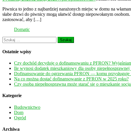
Piwnica to jedno z najbardziej narażonych miejsc w domu na włamani
słabe drzwi do piwnicy mogą ułatwić dostęp niepowołanym osobom. W
zastosować, aby […]
Domatic
Szukaj:
Ostatnie wpisy
Czy dochód decyduje o dofinansowaniu z PFRON? Wyjaśnia
Ile wynosi dodatek mieszkaniowy dla osoby niepełnosprawnej
Dofinansowanie do ogrzewania PFRON — komu przysługuje i 
Na co można dostać dofinansowanie z PFRON w 2025 roku?
Czy osoba niepełnosprawna może starać się o mieszkanie socja
Kategorie
Budownictwo
Dom
Ogród
Archiwa