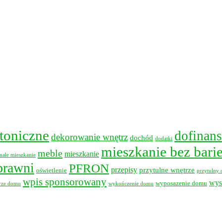
ktoniczne
dofinan
dekorowanie wnętrz
dochód
dodatki
mieszkanie bez barie
meble
mieszkanie
małe mieszkanie
prawni
PFRON
przepisy
przytulne wnętrze
oświetlenie
przytulny
wpis sponsorowany
wys
wyposazenie domu
rze domu
wykończenie domu