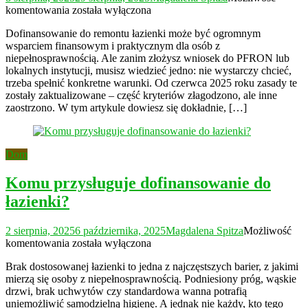
Jakie
komentowania
została wyłączona
warunki
Dofinansowanie do remontu łazienki może być ogromnym
trzeba
wsparciem finansowym i praktycznym dla osób z
spełnić,
niepełnosprawnością. Ale zanim złożysz wniosek do PFRON lub
żeby
lokalnych instytucji, musisz wiedzieć jedno: nie wystarczy chcieć,
dostać
trzeba spełnić konkretne warunki. Od czerwca 2025 roku zasady te
dofinansowanie
zostały zaktualizowane – część kryteriów złagodzono, ale inne
do
zaostrzono. W tym artykule dowiesz się dokładnie, […]
łazienki?
Dom
Komu przysługuje dofinansowanie do
łazienki?
2 sierpnia, 2025
6 października, 2025
Magdalena Spitza
Możliwość
Komu
komentowania
została wyłączona
przysługuje
Brak dostosowanej łazienki to jedna z najczęstszych barier, z jakimi
dofinansowanie
mierzą się osoby z niepełnosprawnością. Podniesiony próg, wąskie
do
drzwi, brak uchwytów czy standardowa wanna potrafią
łazienki?
uniemożliwić samodzielną higienę. A jednak nie każdy, kto tego