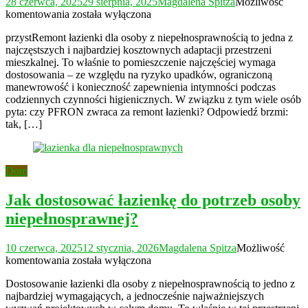
28 czerwca, 2025
29 sierpnia, 2025
Magdalena Spitza
Możliwość
Czy
komentowania
została wyłączona
PFRON
przystRemont łazienki dla osoby z niepełnosprawnością to jedna z
zwraca
najczęstszych i najbardziej kosztownych adaptacji przestrzeni
za
mieszkalnej. To właśnie to pomieszczenie najczęściej wymaga
remont
dostosowania – ze względu na ryzyko upadków, ograniczoną
łazienki?
manewrowość i konieczność zapewnienia intymności podczas
codziennych czynności higienicznych. W związku z tym wiele osób
pyta: czy PFRON zwraca za remont łazienki? Odpowiedź brzmi:
tak, […]
Dom
Jak dostosować łazienkę do potrzeb osoby
niepełnosprawnej?
10 czerwca, 2025
12 stycznia, 2026
Magdalena Spitza
Możliwość
Jak
komentowania
została wyłączona
dostosować
Dostosowanie łazienki dla osoby z niepełnosprawnością to jedno z
łazienkę
najbardziej wymagających, a jednocześnie najważniejszych
do