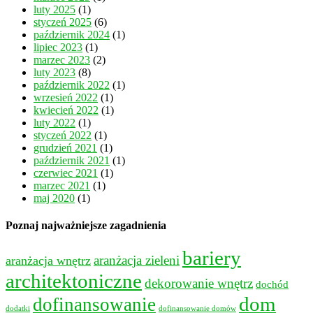
luty 2025
(1)
styczeń 2025
(6)
październik 2024
(1)
lipiec 2023
(1)
marzec 2023
(2)
luty 2023
(8)
październik 2022
(1)
wrzesień 2022
(1)
kwiecień 2022
(1)
luty 2022
(1)
styczeń 2022
(1)
grudzień 2021
(1)
październik 2021
(1)
czerwiec 2021
(1)
marzec 2021
(1)
maj 2020
(1)
Poznaj najważniejsze zagadnienia
bariery
aranżacja wnętrz
aranżacja zieleni
architektoniczne
dekorowanie wnętrz
dochód
dom
dofinansowanie
dodatki
dofinansowanie domów