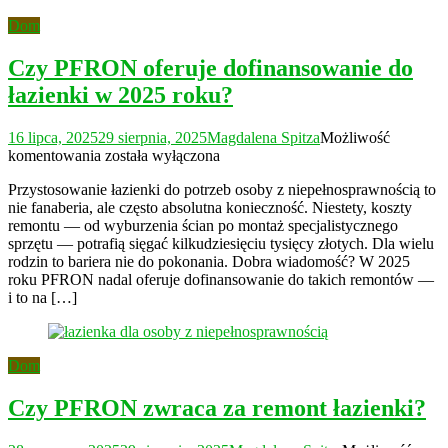
Dom
Czy PFRON oferuje dofinansowanie do
łazienki w 2025 roku?
16 lipca, 2025
29 sierpnia, 2025
Magdalena Spitza
Możliwość
Czy
komentowania
została wyłączona
PFRON
Przystosowanie łazienki do potrzeb osoby z niepełnosprawnością to
oferuje
nie fanaberia, ale często absolutna konieczność. Niestety, koszty
dofinansowanie
remontu — od wyburzenia ścian po montaż specjalistycznego
do
sprzętu — potrafią sięgać kilkudziesięciu tysięcy złotych. Dla wielu
łazienki
rodzin to bariera nie do pokonania. Dobra wiadomość? W 2025
w
roku PFRON nadal oferuje dofinansowanie do takich remontów —
2025
i to na […]
roku?
Dom
Czy PFRON zwraca za remont łazienki?