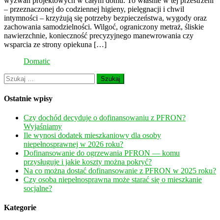
wyzwań projektowych w całym domu. To właśnie w tej przestrzeni
potrzeb
– przeznaczonej do codziennej higieny, pielęgnacji i chwil
osoby
intymności – krzyżują się potrzeby bezpieczeństwa, wygody oraz
niepełnosprawnej?
zachowania samodzielności. Wilgoć, ograniczony metraż, śliskie
nawierzchnie, konieczność precyzyjnego manewrowania czy
wsparcia ze strony opiekuna […]
Domatic
Szukaj:
Ostatnie wpisy
Czy dochód decyduje o dofinansowaniu z PFRON?
Wyjaśniamy
Ile wynosi dodatek mieszkaniowy dla osoby
niepełnosprawnej w 2026 roku?
Dofinansowanie do ogrzewania PFRON — komu
przysługuje i jakie koszty można pokryć?
Na co można dostać dofinansowanie z PFRON w 2025 roku?
Czy osoba niepełnosprawna może starać się o mieszkanie
socjalne?
Kategorie