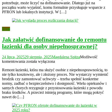
potrzebuje, może liczyć na dofinansowanie. Dlatego już na
początku warto wyjaśnić, komu formalnie przysługuje wsparcie z
PFRON lub lokalnych instytucji. W […]
Dom
Jak załatwić dofinansowanie do remontu
łazienki dla osoby niepełnosprawnej?
24 lipca, 2025
29 sierpnia, 2025
Magdalena Spitza
Możliwość
Jak
komentowania
została wyłączona
załatwić
Remont łazienki, która ma służyć osobie z niepełnosprawnością, to
dofinansowanie
nie tylko kosztowny, ale i złożony proces. Nie wystarczy wymienić
do
brodzik czy zamontować uchwyty – trzeba spełnić konkretne
remontu
normy, zadbać o bezpieczeństwo i dostępność. Wielu opiekunów i
łazienki
samych chorych rezygnuje z przystosowania łazienki z powodu
dla
braku środków. A przecież istnieją programy, które mogą pokryć
osoby
nawet do […]
niepełnosprawnej?