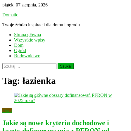
Skip
piątek, 07 sierpnia, 2026
to
Domatic
content
Twoje źródło inspiracji dla domu i ogrodu.
Strona główna
Wszystkie wpisy
Dom
Ogród
Budownictwo
Szukaj:
Tag:
łazienka
Dom
Jakie są nowe kryteria dochodowe i
kwoty dofinansowania z PFRON od