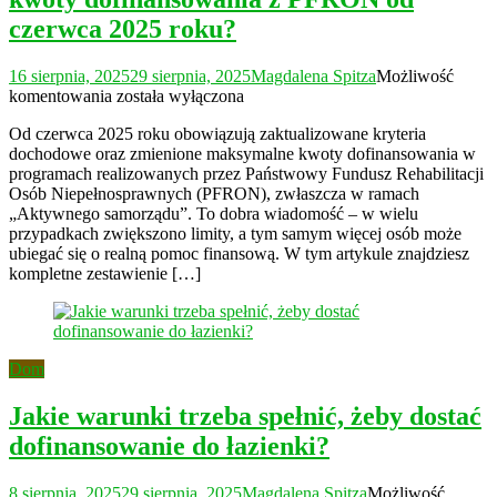
czerwca 2025 roku?
16 sierpnia, 2025
29 sierpnia, 2025
Magdalena Spitza
Możliwość
Jakie
komentowania
została wyłączona
są
Od czerwca 2025 roku obowiązują zaktualizowane kryteria
nowe
dochodowe oraz zmienione maksymalne kwoty dofinansowania w
kryteria
programach realizowanych przez Państwowy Fundusz Rehabilitacji
dochodowe
Osób Niepełnosprawnych (PFRON), zwłaszcza w ramach
i
„Aktywnego samorządu”. To dobra wiadomość – w wielu
kwoty
przypadkach zwiększono limity, a tym samym więcej osób może
dofinansowania
ubiegać się o realną pomoc finansową. W tym artykule znajdziesz
z
kompletne zestawienie […]
PFRON
od
czerwca
2025
roku?
Dom
Jakie warunki trzeba spełnić, żeby dostać
dofinansowanie do łazienki?
8 sierpnia, 2025
29 sierpnia, 2025
Magdalena Spitza
Możliwość