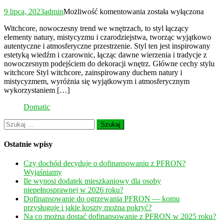
Wnętrza
9 lipca, 2023
admin
Możliwość komentowania
została wyłączona
w
Witchcore, nowoczesny trend we wnętrzach, to styl łączący
stylu
elementy natury, mistycyzmu i czarodziejstwa, tworząc wyjątkowo
witchcore
autentyczne i atmosferyczne przestrzenie. Styl ten jest inspirowany
–
estetyką wiedźm i czarownic, łącząc dawne wierzenia i tradycje z
mistyczne
nowoczesnym podejściem do dekoracji wnętrz. Główne cechy stylu
piękno
witchcore Styl witchcore, zainspirowany duchem natury i
mistycyzmem, wyróżnia się wyjątkowym i atmosferycznym
wykorzystaniem […]
Domatic
Szukaj:
Ostatnie wpisy
Czy dochód decyduje o dofinansowaniu z PFRON?
Wyjaśniamy
Ile wynosi dodatek mieszkaniowy dla osoby
niepełnosprawnej w 2026 roku?
Dofinansowanie do ogrzewania PFRON — komu
przysługuje i jakie koszty można pokryć?
Na co można dostać dofinansowanie z PFRON w 2025 roku?