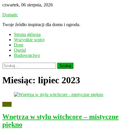
Skip
czwartek, 06 sierpnia, 2026
to
Domatic
content
Twoje źródło inspiracji dla domu i ogrodu.
Strona główna
Wszystkie wpisy
Dom
Ogród
Budownictwo
Szukaj:
Miesiąc:
lipiec 2023
Dom
Wnętrza w stylu witchcore – mistyczne
piękno