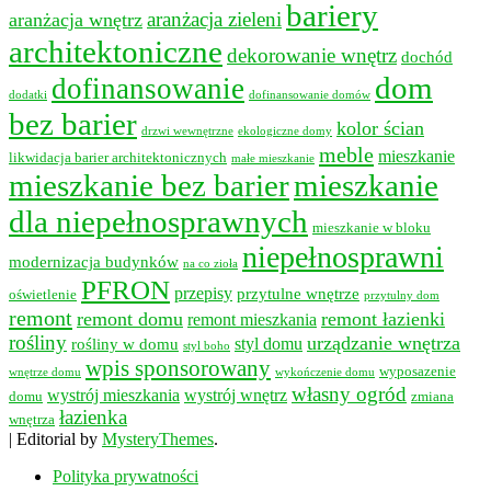
bariery
aranżacja wnętrz
aranżacja zieleni
architektoniczne
dekorowanie wnętrz
dochód
dom
dofinansowanie
dodatki
dofinansowanie domów
bez barier
kolor ścian
drzwi wewnętrzne
ekologiczne domy
meble
mieszkanie
likwidacja barier architektonicznych
małe mieszkanie
mieszkanie bez barier
mieszkanie
dla niepełnosprawnych
mieszkanie w bloku
niepełnosprawni
modernizacja budynków
na co zioła
PFRON
przepisy
przytulne wnętrze
oświetlenie
przytulny dom
remont
remont domu
remont łazienki
remont mieszkania
rośliny
urządzanie wnętrza
styl domu
rośliny w domu
styl boho
wpis sponsorowany
wyposazenie
wnętrze domu
wykończenie domu
własny ogród
wystrój mieszkania
wystrój wnętrz
domu
zmiana
łazienka
wnętrza
|
Editorial by
MysteryThemes
.
Polityka prywatności