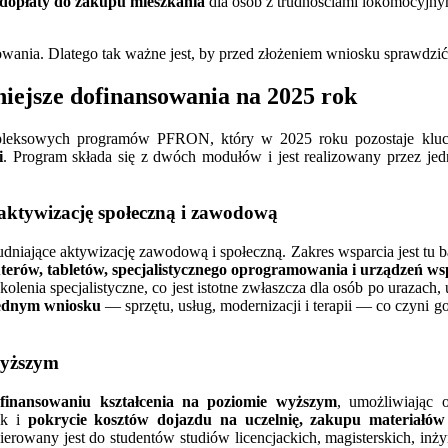
dopłaty do zakupu mieszkania
dla osób z trudnościami lokomocyjny
ansowania. Dlatego tak ważne jest, by przed złożeniem wniosku sprawd
jsze dofinansowania na 2025 rok
ompleksowych programów PFRON, który w 2025 roku pozostaje kl
i
. Program składa się z dwóch modułów i jest realizowany przez jed
 aktywizację społeczną i zawodową
udniające aktywizację zawodową i społeczną. Zakres wsparcia jest tu
erów, tabletów, specjalistycznego oprogramowania i urządzeń ws
enia specjalistyczne, co jest istotne zwłaszcza dla osób po urazach, u
jednym wniosku
— sprzętu, usług, modernizacji i terapii — co czyni
wyższym
finansowaniu kształcenia na poziomie wyższym
, umożliwiając 
ak i
pokrycie kosztów dojazdu na uczelnię, zakupu materiałów 
ierowany jest do studentów studiów licencjackich, magisterskich, in