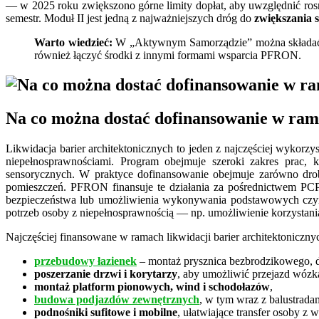
— w 2025 roku zwiększono górne limity dopłat, aby uwzględnić rosn
semestr. Moduł II jest jedną z najważniejszych dróg do
zwiększania 
Warto wiedzieć:
W „Aktywnym Samorządzie” można składać 
również łączyć środki z innymi formami wsparcia PFRON.
Na co można dostać dofinansowanie w rama
Likwidacja barier architektonicznych to jeden z najczęściej wy
niepełnosprawnościami. Program obejmuje szeroki zakres prac, 
sensorycznych. W praktyce dofinansowanie obejmuje zarówno dro
pomieszczeń. PFRON finansuje te działania za pośrednictwem 
bezpieczeństwa lub umożliwienia wykonywania podstawowych czynn
potrzeb osoby z niepełnosprawnością — np. umożliwienie korzystani
Najczęściej finansowane w ramach likwidacji barier architektonicznyc
przebudowy łazienek
– montaż prysznica bezbrodzikowego, d
poszerzanie drzwi i korytarzy
, aby umożliwić przejazd wózk
montaż platform pionowych, wind i schodołazów
,
budowa podjazdów zewnętrznych
, w tym wraz z balustrada
podnośniki sufitowe i mobilne
, ułatwiające transfer osoby z 