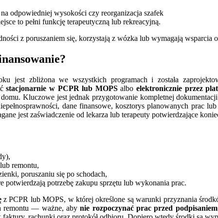
w na odpowiedniej wysokości czy reorganizacja szafek
ejsce to pełni funkcję terapeutyczną lub rekreacyjną.
dności z poruszaniem się, korzystają z wózka lub wymagają wsparcia 
finansowanie?
u jest zbliżona we wszystkich programach i została zaprojekto
yć
stacjonarnie w PCPR lub MOPS
albo
elektronicznie przez p
 domu. Kluczowe jest jednak przygotowanie kompletnej dokumentacji
iepełnosprawności, dane finansowe, kosztorys planowanych prac lub z
ane jest zaświadczenie od lekarza lub terapeuty potwierdzające koni
dy),
lub remontu,
azienki, poruszaniu się po schodach,
óre potwierdzają potrzebę zakupu sprzętu lub wykonania prac.
ę
z PCPR lub MOPS, w której określone są warunki przyznania środków,
nia remontu — ważne, aby
nie rozpoczynać prac przed podpisani
 faktury, rachunki oraz protokół odbioru. Dopiero wtedy środki są wyp