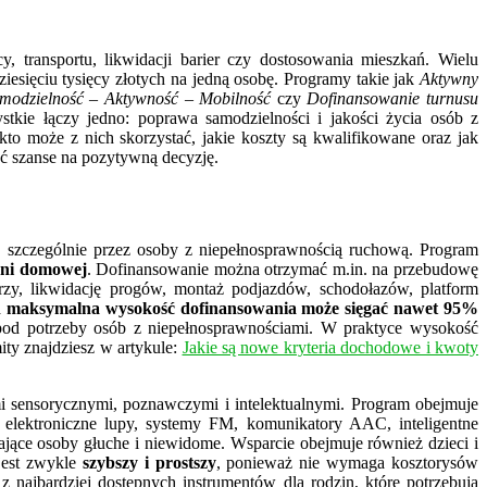
, transportu, likwidacji barier czy dostosowania mieszkań. Wielu
ziesięciu tysięcy złotych na jedną osobę. Programy takie jak
Aktywny
modzielność – Aktywność – Mobilność
czy
Dofinansowanie turnusu
tkie łączy jedno: poprawa samodzielności i jakości życia osób z
o może z nich skorzystać, jakie koszty są kwalifikowane oraz jak
yć szanse na pozytywną decyzję.
, szczególnie przez osoby z niepełnosprawnością ruchową. Program
zeni domowej
. Dofinansowanie można otrzymać m.in. na przebudowę
arzy, likwidację progów, montaż podjazdów, schodołazów, platform
a
maksymalna wysokość dofinansowania może sięgać nawet 95%
pod potrzeby osób z niepełnosprawnościami. W praktyce wysokość
ity znajdziesz w artykule:
Jakie są nowe kryteria dochodowe i kwoty
mi sensorycznymi, poznawczymi i intelektualnymi. Program obejmuje
 elektroniczne lupy, systemy FM, komunikatory AAC, inteligentne
erające osoby głuche i niewidome. Wsparcie obejmuje również dzieci i
 jest zwykle
szybszy i prostszy
, ponieważ nie wymaga kosztorysów
z najbardziej dostępnych instrumentów dla rodzin, które potrzebują