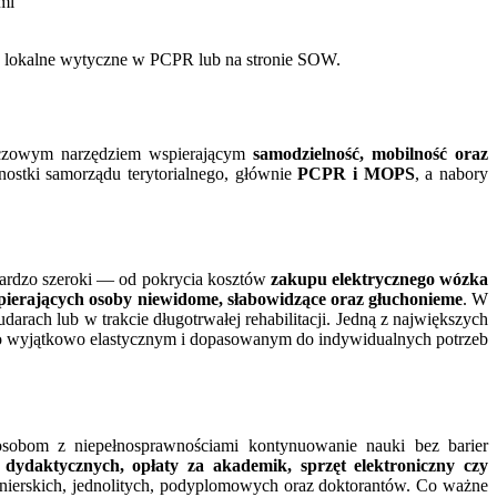
mi
zić lokalne wytyczne w PCPR lub na stronie SOW.
uczowym narzędziem wspierającym
samodzielność, mobilność oraz
nostki samorządu terytorialnego, głównie
PCPR i MOPS
, a nabory
 bardzo szeroki — od pokrycia kosztów
zakupu elektrycznego wózka
pierających osoby niewidome, słabowidzące oraz głuchonieme
. W
darach lub w trakcie długotrwałej rehabilitacji. Jedną z największych
 go wyjątkowo elastycznym i dopasowanym do indywidualnych potrzeb
osobom z niepełnosprawnościami kontynuowanie nauki bez barier
dydaktycznych, opłaty za akademik, sprzęt elektroniczny czy
żynierskich, jednolitych, podyplomowych oraz doktorantów. Co ważne