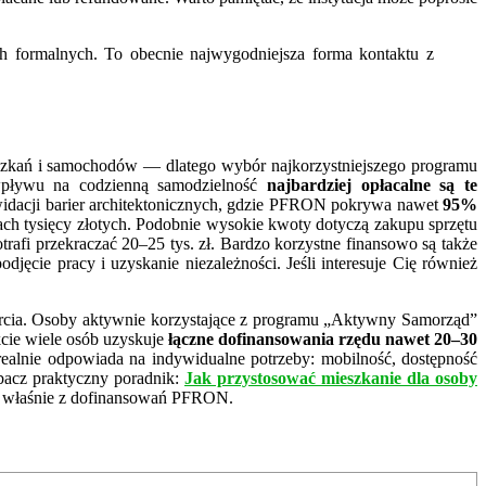
h formalnych. To obecnie najwygodniejsza forma kontaktu z
eszkań i samochodów — dlatego wybór najkorzystniejszego programu
 wpływu na codzienną samodzielność
najbardziej opłacalne są te
widacji barier architektonicznych, gdzie PFRON pokrywa nawet
95%
kach tysięcy złotych. Podobnie wysokie kwoty dotyczą zakupu sprzętu
rafi przekraczać 20–25 tys. zł. Bardzo korzystne finansowo są także
jęcie pracy i uzyskanie niezależności. Jeśli interesuje Cię również
rcia. Osoby aktywnie korzystające z programu „Aktywny Samorząd”
ekcie wiele osób uzyskuje
łączne dofinansowania rzędu nawet 20–30
alnie odpowiada na indywidualne potrzeby: mobilność, dostępność
bacz praktyczny poradnik:
Jak przystosować mieszkanie dla osoby
te właśnie z dofinansowań PFRON.