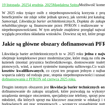
19 listopada, 2025
4 grudnia, 2025
Magdalena Spitza
Możliwość kome
W 2025 roku tysiące osób z niepełnosprawnością korzysta z progr
beneficjentów nie zdaje sobie jednak sprawy, jak szeroki jest katal
Samorząd
,
Likwidacja barier architektonicznych
,
Dopłata do zakupu
rehabilitacyjnego
są finansowane przez PFRON i realizowane w całe
niepełnosprawnościami. W tym artykule znajdziesz przegląd najwa
wygląda procedura składania wniosków. Dowiesz się też, które prog
Jakie są główne obszary dofinansowań P
Likwidacja barier architektonicznych to w 2025 roku
jedna z naj
obejmuje kompleksowe prace modernizacyjne, które mają na celu
zw
łazienek (montaż prysznica bezbrodzikowego, dostosowanie toalet
pionowych, wind, a nawet systemów transportu sufitowego.Co waż
kosztów kwalifikowanych
, co czyni ten program jednym z najb
wsparcia zależy od rodzaju prac, stopnia niepełnosprawności i uzas
dofinansowania z PFRON od czerwca 2025 roku.
Drugim istotnym obszarem jest
likwidacja barier technicznych o
dofinansowanie do zakupu urządzeń, które pozwalają na wykonywa
urządzenia sterujące otoczeniem, specjalistyczne telefony, sprzęt p
młodzież, dla których sprzęt ma kluczowe znaczenie w edukacji i t
budowlanych ani prac remontowych – wystarczy uzasadnienie potrzeb