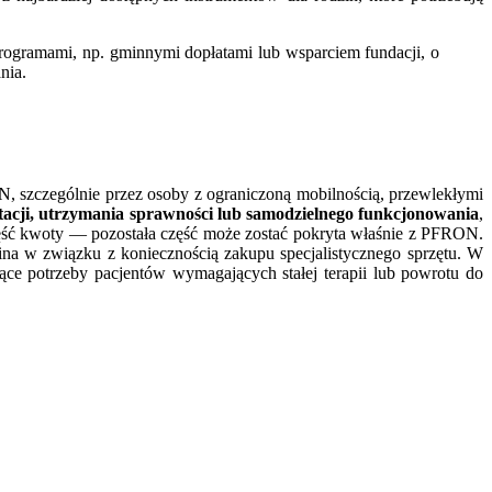
rogramami, np. gminnymi dopłatami lub wsparciem fundacji, o
nia.
N, szczególnie przez osoby z ograniczoną mobilnością, przewlekłymi
itacji, utrzymania sprawności lub samodzielnego funkcjonowania
,
ęść kwoty — pozostała część może zostać pokryta właśnie z PFRON.
ina w związku z koniecznością zakupu specjalistycznego sprzętu. W
ce potrzeby pacjentów wymagających stałej terapii lub powrotu do