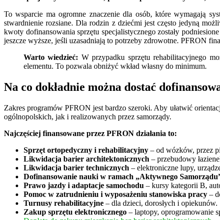
To wsparcie ma ogromne znaczenie dla osób, które wymagają syste
stwardnienie rozsiane. Dla rodzin z dziećmi jest często jedyną m
kwoty dofinansowania sprzętu specjalistycznego zostały podniesio
jeszcze wyższe, jeśli uzasadniają to potrzeby zdrowotne. PFRON fi
Warto wiedzieć:
W przypadku sprzętu rehabilitacyjnego m
elementu. To pozwala obniżyć wkład własny do minimum.
Na co dokładnie można dostać dofinansow
Zakres programów PFRON jest bardzo szeroki. Aby ułatwić orientacj
ogólnopolskich, jak i realizowanych przez samorządy.
Najczęściej finansowane przez PFRON działania to:
Sprzęt ortopedyczny i rehabilitacyjny
– od wózków, przez pio
Likwidacja barier architektonicznych
– przebudowy łazien
Likwidacja barier technicznych
– elektroniczne lupy, urząd
Dofinansowanie nauki w ramach „Aktywnego Samorządu
Prawo jazdy i adaptacje samochodu
– kursy kategorii B, au
Pomoc w zatrudnieniu i wyposażeniu stanowiska pracy
– d
Turnusy rehabilitacyjne
– dla dzieci, dorosłych i opiekunów.
Zakup sprzętu elektronicznego
– laptopy, oprogramowanie sp