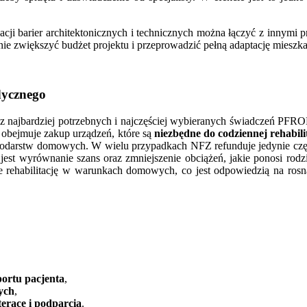
i barier architektonicznych i technicznych można łączyć z innymi p
ie zwiększyć budżet projektu i przeprowadzić pełną adaptację mieszka
dycznego
o z najbardziej potrzebnych i najczęściej wybieranych świadczeń PFRO
 obejmuje zakup urządzeń, które są
niezbędne do codziennej rehabil
spodarstw domowych. W wielu przypadkach NFZ refunduje jedynie cz
st wyrównanie szans oraz zmniejszenie obciążeń, jakie ponosi rodz
e rehabilitację w warunkach domowych, co jest odpowiedzią na rosną
portu pacjenta
,
wych
,
terace i podparcia
.