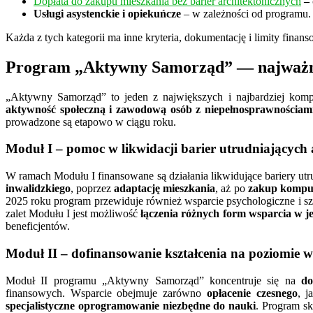
Dopłata do zakupu mieszkania bez barier architektonicznych
– 
Usługi asystenckie i opiekuńcze
– w zależności od programu.
Każda z tych kategorii ma inne kryteria, dokumentację i limity fin
Program „Aktywny Samorząd” — najważnie
„Aktywny Samorząd” to jeden z największych i najbardziej k
aktywność społeczną i zawodową osób z niepełnosprawnościam
prowadzone są etapowo w ciągu roku.
Moduł I – pomoc w likwidacji barier utrudniających
W ramach Modułu I finansowane są działania likwidujące bariery utr
inwalidzkiego
, poprzez
adaptację mieszkania
, aż po
zakup komput
2025 roku program przewiduje również wsparcie psychologiczne i szkol
zalet Modułu I jest możliwość
łączenia różnych form wsparcia w 
beneficjentów.
Moduł II – dofinansowanie kształcenia na poziomie 
Moduł II programu „Aktywny Samorząd” koncentruje się na
do
finansowych. Wsparcie obejmuje zarówno
opłacenie czesnego
, j
specjalistyczne oprogramowanie niezbędne do nauki
. Program sk