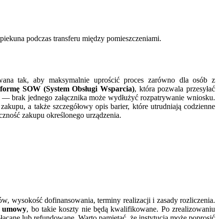
opiekuna podczas transferu między pomieszczeniami.
wana tak, aby maksymalnie uprościć proces zarówno dla osób z
latformę SOW (System Obsługi Wsparcia)
, która pozwala przesyłać
 — brak jednego załącznika może wydłużyć rozpatrywanie wniosku.
akupu, a także szczegółowy opis barier, które utrudniają codzienne
eczność zakupu określonego urządzenia.
 wysokość dofinansowania, terminy realizacji i zasady rozliczenia.
em umowy
, bo takie koszty nie będą kwalifikowane. Po zrealizowaniu
łacane lub refundowane. Warto pamiętać, że instytucja może poprosić