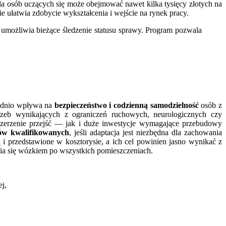
la osób uczących się może obejmować nawet kilka tysięcy złotych na
e ułatwia zdobycie wykształcenia i wejście na rynek pracy.
i umożliwia bieżące śledzenie statusu sprawy. Program pozwala
rednio wpływa na
bezpieczeństwo i codzienną samodzielność
osób z
trzeb wynikających z ograniczeń ruchowych, neurologicznych czy
zerzenie przejść — jak i duże inwestycje wymagające przebudowy
ów kwalifikowanych
, jeśli adaptacja jest niezbędna dla zachowania
przedstawione w kosztorysie, a ich cel powinien jasno wynikać z
nia się wózkiem po wszystkich pomieszczeniach.
j,