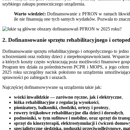
szybkiego zakupu pomocniczego urządzenia.
Warto wiedzieć:
Dofinansowanie z PFRON w ramach likwidacj
ile nie finansują one tych samych wydatków. Pozwala to znaczn
2. Dofinansowanie sprzętu rehabilitacyjnego i ortope
Dofinansowanie sprzętu rehabilitacyjnego i ortopedycznego to jedn
schorzeniami oraz rodziny dzieci z niepełnosprawnościami. Wsparcie
a których koszty często wykraczają poza możliwości finansowe go
Program ten działa za pośrednictwem PCPR i MOPS, a jego celem je
2025 roku szczególny nacisk położono na urządzenia umożliwiając
sprawności po zabiegach i urazach.
Najczęściej dofinansowywane są urządzenia takie jak:
wózki inwalidzkie — zarówno ręczne, jak i elektryczne
,
łóżka rehabilitacyjne z regulacją wysokości
,
pionizatory, balkoniki, chodziki, ortezy i protezy
,
rowery trójkołowe rehabilitacyjne dla dzieci i dorosłych
,
podnośniki, w tym sufitowe i mobilne, oraz sprzęt do trans
sprzęt do kinezyterapii, elektrostymulacji i ćwiczeń domo
specjalistyczne siedziska, poduszki przeciwodleżynowe, ma