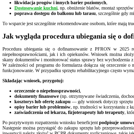
likwidacja progów i innych barier poziomych
,
Dostosowanie kuchni
, np. obniżenie blatów, montaż sprzętó
poprawa dostępu do balkonu lub tarasu
, szczególnie gdy mi
To wsparcie jest szczególnie rekomendowane osobom, które mają tru
Jak wygląda procedura ubiegania się o do
Procedura ubiegania się o dofinansowanie z PFRON w 2025 rok
niepełnosprawnościami, jak i ich opiekunów. Wniosek można złoż
skany dokumentów i monitorować status sprawy bez wychodzenia z
W zależności od programu do formularza dołącza się orzeczenie o n
funkcjonowanie. W przypadku sprzętu rehabilitacyjnego często wymag
Składając wniosek, przygotuj:
orzeczenie o niepełnosprawności
,
dokumenty finansowe
(np. otrzymywane świadczenia, docho
kosztorys lub ofertę zakupu
— gdy wniosek dotyczy sprzętu 
opisy barier lub problemów
, np. trudności w korzystaniu z ł
zaświadczenia od lekarza, fizjoterapeuty lub terapeuty
, kt
Po pozytywnym rozpatrzeniu wniosku beneficjent
podpisuje umow
Następnie można przystąpić do zakupu sprzętu lub przeprowadze
inwestycji należy złożyć w PCPR dokumenty rozliczeniowe, takie jak