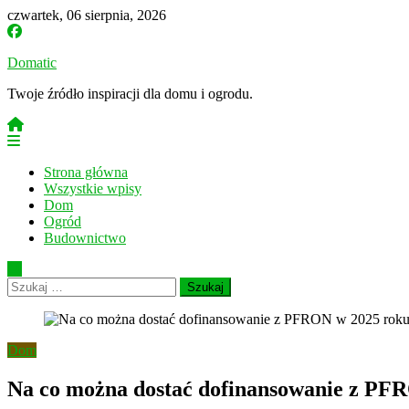
Skip
czwartek, 06 sierpnia, 2026
to
content
Domatic
Twoje źródło inspiracji dla domu i ogrodu.
Strona główna
Wszystkie wpisy
Dom
Ogród
Budownictwo
Szukaj:
Dom
Na co można dostać dofinansowanie z PF