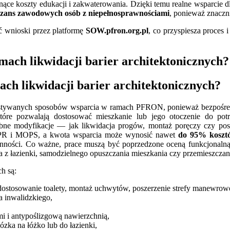
ące koszty edukacji i zakwaterowania. Dzięki temu realne wsparcie d
szans zawodowych osób z niepełnosprawnościami
, ponieważ znaczni
wnioski przez platformę
SOW.pfron.org.pl
, co przyspiesza proces 
ch likwidacji barier architektonicznych?
korzystywanych sposobów wsparcia w ramach PFRON, ponieważ bezpoś
które pozwalają dostosować mieszkanie lub jego otoczenie do po
bne modyfikacje — jak likwidacja progów, montaż poręczy czy pos
PCPR i MOPS, a kwota wsparcia może wynosić nawet
do 95% koszt
ości. Co ważne, prace muszą być poprzedzone oceną funkcjonalną i 
a z łazienki, samodzielnego opuszczania mieszkania czy przemieszcza
h są:
ostosowanie toalety, montaż uchwytów, poszerzenie strefy manewrowe
a inwalidzkiego,
mi i antypoślizgową nawierzchnią,
wózka na łóżko lub do łazienki,