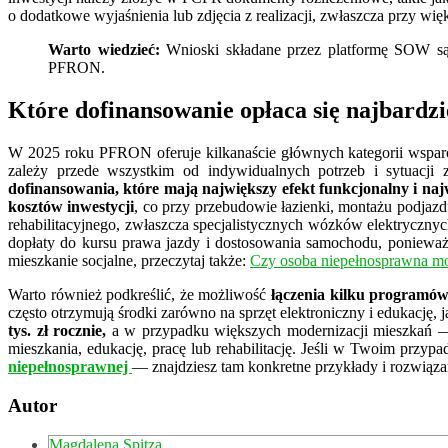
o dodatkowe wyjaśnienia lub zdjęcia z realizacji, zwłaszcza przy wię
Warto wiedzieć:
Wnioski składane przez platformę SOW są 
PFRON.
Które dofinansowanie opłaca się najbardzi
W 2025 roku PFRON oferuje kilkanaście głównych kategorii wsparc
zależy przede wszystkim od indywidualnych potrzeb i sytuacji
dofinansowania, które mają największy efekt funkcjonalny i naj
kosztów inwestycji
, co przy przebudowie łazienki, montażu podjazd
rehabilitacyjnego, zwłaszcza specjalistycznych wózków elektrycznyc
dopłaty do kursu prawa jazdy i dostosowania samochodu, ponieważ po
mieszkanie socjalne, przeczytaj także:
Czy osoba niepełnosprawna moż
Warto również podkreślić, że możliwość
łączenia kilku program
często otrzymują środki zarówno na sprzęt elektroniczny i edukację, j
tys. zł rocznie,
a w przypadku większych modernizacji mieszkań — 
mieszkania, edukację, pracę lub rehabilitację. Jeśli w Twoim prz
niepełnosprawnej
— znajdziesz tam konkretne przykłady i rozwiąz
Autor
Magdalena Spitza