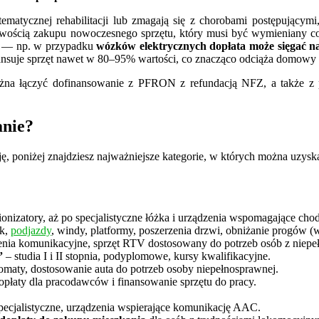
matycznej rehabilitacji lub zmagają się z chorobami postępującymi,
ożliwością zakupu nowoczesnego sprzętu, który musi być wymieniany
ne — np. w przypadku
wózków elektrycznych dopłata może sięgać na
nansuje sprzęt nawet w 80–95% wartości, co znacząco odciąża domowy 
ożna łączyć dofinansowanie z PFRON z refundacją NFZ, a także z 
anie?
ę, poniżej znajdziesz najważniejsze kategorie, w których można uzys
nizatory, aż po specjalistyczne łóżka i urządzenia wspomagające chod
ek,
podjazdy
, windy, platformy, poszerzenia drzwi, obniżanie progów (w
zenia komunikacyjne, sprzęt RTV dostosowany do potrzeb osób z niepe
”
– studia I i II stopnia, podyplomowe, kursy kwalifikacyjne.
tomaty, dostosowanie auta do potrzeb osoby niepełnosprawnej.
opłaty dla pracodawców i finansowanie sprzętu do pracy.
ecjalistyczne, urządzenia wspierające komunikację AAC.