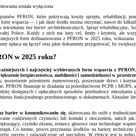
Na
ntowania
została wyłączona
co
amów PFRON, które pokrywają koszty sprzętu, rehabilitacji, pracy
można
og form wsparcia — i jak duże środki można otrzymać, nawet do kilkud
dostać
 mieszkania bez barier architektonicznych
,
Sprzęt rehabilitacyjny
,
Sa
dofinansowanie
j Polsce. Każdy z nich ma inny cel, limity i kryteria, ale wszys
z
żniejszych form dofinansowania z PFRON w 2025 roku, wskazania kt
PFRON
ramy opłaca się łączyć oraz jakie dokumenty przygotować, by zwiększ
w
2025
roku?
FRON w 2025 roku?
ważniejszych i najczęściej wybieranych form wsparcia z PFRON
iększenie bezpieczeństwa, mobilności i samodzielności w przestr
y, poszerzenie przestrzeni manewrowej), poszerzanie drzwi i koryt
ne, PFRON finansuje te działania za pośrednictwem PCPR i MOPS, 
ardziej dostępnych i opłacalnych sposobów przebudowy mieszkania 
adnienia funkcjonalnego przedstawionego w dokumentach. Aktualne lim
raz barier w komunikowaniu się
, skierowana do osób z trudnościa
nie codziennych czynności lub kontakt z otoczeniem, takich jak:
owiększający, czytniki ekranu, zestawy głosowe oraz technologie wspi
erapii. Co istotne, proces przyznania środków na bariery techniczne
y sprzętu i zaświadczenie od specjalisty. W efekcie jest to jedno 