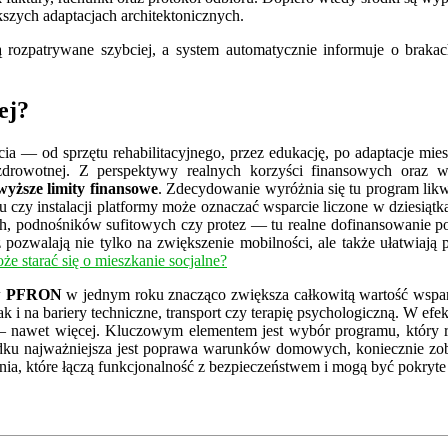
kszych adaptacjach architektonicznych.
rozpatrywane szybciej, a system automatycznie informuje o brakac
ej?
ia — od sprzętu rehabilitacyjnego, przez edukację, po adaptacje mi
 zdrowotnej. Z perspektywy realnych korzyści finansowych oraz
wyższe limity finansowe
. Zdecydowanie wyróżnia się tu program lik
u czy instalacji platformy może oznaczać wsparcie liczone w dziesiąt
h, podnośników sufitowych czy protez — tu realne dofinansowanie pot
zwalają nie tylko na zwiększenie mobilności, ale także ułatwiają pod
e starać się o mieszkanie socjalne?
ów PFRON
w jednym roku znacząco zwiększa całkowitą wartość wspa
ak i na bariery techniczne, transport czy terapię psychologiczną. W ef
nawet więcej. Kluczowym elementem jest wybór programu, który re
ypadku najważniejsza jest poprawa warunków domowych, koniecznie zo
ania, które łączą funkcjonalność z bezpieczeństwem i mogą być pokry