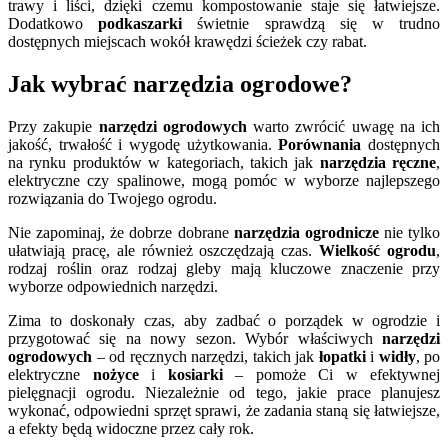
trawy i liści, dzięki czemu kompostowanie staje się łatwiejsze.
Dodatkowo
podkaszarki
świetnie sprawdzą się w trudno
dostępnych miejscach wokół krawędzi ścieżek czy rabat.
Jak wybrać narzędzia ogrodowe?
Przy zakupie
narzędzi ogrodowych
warto zwrócić uwagę na ich
jakość, trwałość i wygodę użytkowania.
Porównania
dostępnych
na rynku produktów w kategoriach, takich jak
narzędzia ręczne
,
elektryczne czy spalinowe, mogą pomóc w wyborze najlepszego
rozwiązania do Twojego ogrodu.
Nie zapominaj, że dobrze dobrane
narzędzia ogrodnicze
nie tylko
ułatwiają pracę, ale również oszczędzają czas.
Wielkość ogrodu
,
rodzaj roślin oraz rodzaj gleby mają kluczowe znaczenie przy
wyborze odpowiednich narzędzi.
Zima to doskonały czas, aby zadbać o porządek w ogrodzie i
przygotować się na nowy sezon. Wybór właściwych
narzędzi
ogrodowych
– od ręcznych narzędzi, takich jak
łopatki
i
widły
, po
elektryczne
nożyce
i
kosiarki
– pomoże Ci w efektywnej
pielęgnacji ogrodu. Niezależnie od tego, jakie prace planujesz
wykonać, odpowiedni sprzęt sprawi, że zadania staną się łatwiejsze,
a efekty będą widoczne przez cały rok.