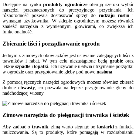
Dostępne na rynku
produkty ogrodnicze
oferują szeroki wybór
narzędzi przeznaczonych do precyzyjnego przycinania. Ich
różnorodność pozwala dostosować sprzęt do
rodzaju roślin
i
wymagań użytkownika. W sklepie ogrodniczym możesz również
znaleźć narzędzia z wymiennymi głowicami, co zwiększa ich
funkcjonalność.
Zbieranie liści i porządkowanie ogrodu
Jednym z zimowych obowiązków jest usuwanie zalegających liści z
trawników i rabat. W tym celu niezastąpione będą
grabie
oraz
lekkie
szpadle
i
łopatki
. Ich używanie ułatwia utrzymanie porządku
w ogrodzie oraz przygotowanie gleby pod nowe
nasiona
.
Z pomocą ręcznych narzędzi ogrodowych możesz również zbierać
drobne
chwasty
, co pozwala na lepsze przygotowanie gleby do
nadchodzącej wiosny.
Zimowe narzędzia do pielęgnacji trawnika i ścieżek
Aby zadbać o
trawnik
, zimą warto sięgnąć po
kosiarki
z funkcją
mulczowania. Są to produkty, które pomagają w rozdrabnianiu