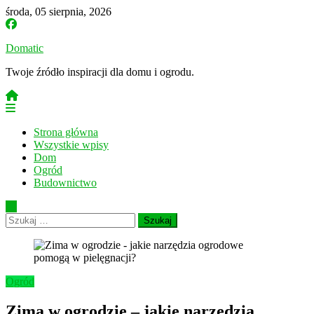
Skip
środa, 05 sierpnia, 2026
to
content
Domatic
Twoje źródło inspiracji dla domu i ogrodu.
Strona główna
Wszystkie wpisy
Dom
Ogród
Budownictwo
Szukaj:
Ogród
Zima w ogrodzie – jakie narzędzia