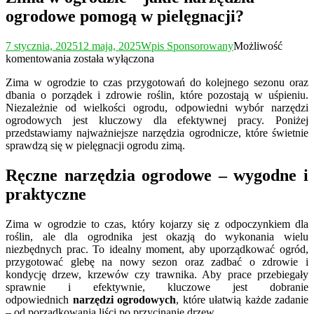
ogrodowe pomogą w pielęgnacji?
7 stycznia, 2025
12 maja, 2025
Wpis Sponsorowany
Możliwość
Zima
komentowania
została wyłączona
w
Zima w ogrodzie to czas przygotowań do kolejnego sezonu oraz
ogrodzie
dbania o porządek i zdrowie roślin, które pozostają w uśpieniu.
–
Niezależnie od wielkości ogrodu, odpowiedni wybór narzędzi
jakie
ogrodowych jest kluczowy dla efektywnej pracy. Poniżej
narzędzia
przedstawiamy najważniejsze narzędzia ogrodnicze, które świetnie
ogrodowe
sprawdzą się w pielęgnacji ogrodu zimą.
pomogą
w
pielęgnacji?
Ręczne narzędzia ogrodowe – wygodne i
praktyczne
Zima w ogrodzie to czas, który kojarzy się z odpoczynkiem dla
roślin, ale dla ogrodnika jest okazją do wykonania wielu
niezbędnych prac. To idealny moment, aby uporządkować ogród,
przygotować glebę na nowy sezon oraz zadbać o zdrowie i
kondycję drzew, krzewów czy trawnika. Aby prace przebiegały
sprawnie i efektywnie, kluczowe jest dobranie
odpowiednich
narzędzi ogrodowych
, które ułatwią każde zadanie
– od porządkowania liści po przycinanie drzew.