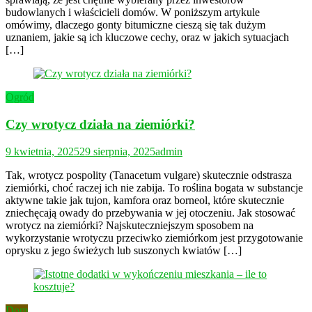
budowlanych i właścicieli domów. W poniższym artykule
omówimy, dlaczego gonty bitumiczne cieszą się tak dużym
uznaniem, jakie są ich kluczowe cechy, oraz w jakich sytuacjach
[…]
Ogród
Czy wrotycz działa na ziemiórki?
9 kwietnia, 2025
29 sierpnia, 2025
admin
Tak, wrotycz pospolity (Tanacetum vulgare) skutecznie odstrasza
ziemiórki, choć raczej ich nie zabija. To roślina bogata w substancje
aktywne takie jak tujon, kamfora oraz borneol, które skutecznie
zniechęcają owady do przebywania w jej otoczeniu. Jak stosować
wrotycz na ziemiórki? Najskuteczniejszym sposobem na
wykorzystanie wrotyczu przeciwko ziemiórkom jest przygotowanie
oprysku z jego świeżych lub suszonych kwiatów […]
Dom