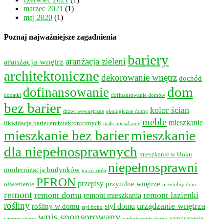
marzec 2021
(1)
maj 2020
(1)
Poznaj najważniejsze zagadnienia
bariery
aranżacja wnętrz
aranżacja zieleni
architektoniczne
dekorowanie wnętrz
dochód
dom
dofinansowanie
dodatki
dofinansowanie domów
bez barier
kolor ścian
drzwi wewnętrzne
ekologiczne domy
meble
mieszkanie
likwidacja barier architektonicznych
małe mieszkanie
mieszkanie bez barier
mieszkanie
dla niepełnosprawnych
mieszkanie w bloku
niepełnosprawni
modernizacja budynków
na co zioła
PFRON
przepisy
przytulne wnętrze
oświetlenie
przytulny dom
remont
remont domu
remont łazienki
remont mieszkania
rośliny
urządzanie wnętrza
styl domu
rośliny w domu
styl boho
wpis sponsorowany
wyposazenie
wnętrze domu
wykończenie domu