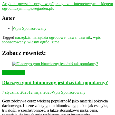
Artykuł powstał przy współpracy ze internetowym sklepem
ogrodniczym https://egarden.pl/.
Autor
Wpis Sponsorowany
Tagged
narzędzia
,
narzędzia ogrodowe
,
trawa
,
trawnik
,
wpis
sponsorowany
,
własny ogród
,
zima
Zobacz również:
Budownictwo
Dlaczego gont bitumiczny jest dziś tak popularny?
7 stycznia, 2025
12 maja, 2025
Wpis Sponsorowany
Gont zdobywa coraz większą popularność jako materiał pokrycia
dachowego. Liczne zalety gontu bitumicznego, takie jak estetyka,
trwałość, wszechstronność, a także stosunkowo niska cena,
sprawiają, że jest chętnie wybierany przez inwestorów