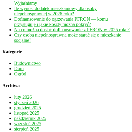
Wyjaśniamy
Ile wynosi dodatek mieszkaniowy dla osoby
niepełnosprawnej w 2026 roku?
Dofinansowanie do ogrzewania PFRON — komu
przysługuje i jakie koszty można pokryć?
Na co można dostać dofinansowanie z PFRON w 2025 roku?
Czy osoba niepełnosprawna może starać się o mieszkanie
socjalne?
Kategorie
Budownictwo
Dom
Ogród
Archiwa
luty 2026
styczeń 2026
grudzień 2025
listopad 2025
październik 2025
wrzesień 2025
sierpień 2025