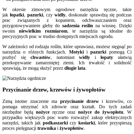
W okresie zimowym ogrodowe narzędzia ręczne, takie
jak
łopatki
,
pazurki
, czy
widły
, doskonale sprawdzą się podczas
prac związanych z kopaniem, odchwaszczaniem oraz
przygotowywaniem gleby do
sadzenia roślin
na wiosnę. Dzięki
swoim
niewielkim rozmiarom
, te narzędzia są idealne do
precyzyjnych prac w trudno dostępnych miejscach ogrodu.
W zależności od rodzaju roślin, które uprawiasz, możesz sięgnąć po
narzędzia o różnych funkcjach.
Motyki
i
pazurki
pomogą Ci
pozbyć się
chwastów
, natomiast
widły
i
łopaty
ułatwią
przekopywanie zamarzniętej ziemi. Ich trwałość i solidność
sprawiają, że mogą służyć przez
długie lata
.
Przycinanie drzew, krzewów i żywopłotów
Zimą istotne znaczenie ma
przycinanie drzew
i krzewów, co
pomaga utrzymać ich zdrowie oraz kształt. Do tych zadań
niezbędne będą
nożyce
ręczne oraz
nożyce do żywopłotu
. W
przypadku większych prac warto rozważyć zakup elektrycznych
narzędzi, takich jak
podkaszarki
czy
kosiarki
, które przyspieszą
proces pielęgnacji
trawnika
i
żywopłotów
.