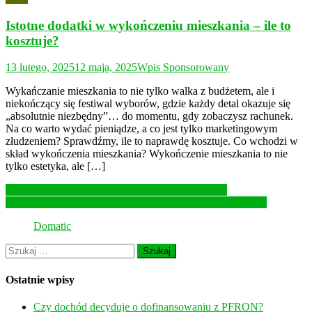
Istotne dodatki w wykończeniu mieszkania – ile to
kosztuje?
13 lutego, 2025
12 maja, 2025
Wpis Sponsorowany
Wykańczanie mieszkania to nie tylko walka z budżetem, ale i
niekończący się festiwal wyborów, gdzie każdy detal okazuje się
„absolutnie niezbędny”… do momentu, gdy zobaczysz rachunek.
Na co warto wydać pieniądze, a co jest tylko marketingowym
złudzeniem? Sprawdźmy, ile to naprawdę kosztuje. Co wchodzi w
skład wykończenia mieszkania? Wykończenie mieszkania to nie
tylko estetyka, ale […]
Nawigacja
Dlaczego gont bitumiczny jest dziś tak popularny?
Firany z metra – idealne rozwiązanie dla osób kreatywnych
wpisu
Domatic
Szukaj:
Ostatnie wpisy
Czy dochód decyduje o dofinansowaniu z PFRON?