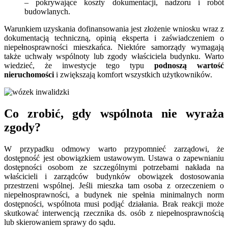
– pokrywające koszty dokumentacji, nadzoru i robót
budowlanych.
Warunkiem uzyskania dofinansowania jest złożenie wniosku wraz z
dokumentacją techniczną, opinią eksperta i zaświadczeniem o
niepełnosprawności mieszkańca. Niektóre samorządy wymagają
także uchwały wspólnoty lub zgody właściciela budynku. Warto
wiedzieć, że inwestycje tego typu
podnoszą wartość
nieruchomości
i zwiększają komfort wszystkich użytkowników.
Co zrobić, gdy wspólnota nie wyraża
zgody?
W przypadku odmowy warto przypomnieć zarządowi, że
dostępność jest obowiązkiem ustawowym. Ustawa o zapewnianiu
dostępności osobom ze szczególnymi potrzebami nakłada na
właścicieli i zarządców budynków obowiązek dostosowania
przestrzeni wspólnej. Jeśli mieszka tam osoba z orzeczeniem o
niepełnosprawności, a budynek nie spełnia minimalnych norm
dostępności, wspólnota musi podjąć działania. Brak reakcji może
skutkować interwencją rzecznika ds. osób z niepełnosprawnością
lub skierowaniem sprawy do sądu.