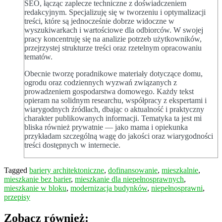
SEO, łącząc zaplecze techniczne z doświadczeniem
redakcyjnym. Specjalizuję się w tworzeniu i optymalizacji
treści, które są jednocześnie dobrze widoczne w
wyszukiwarkach i wartościowe dla odbiorców. W swojej
pracy koncentruję się na analizie potrzeb użytkowników,
przejrzystej strukturze treści oraz rzetelnym opracowaniu
tematów.
Obecnie tworzę poradnikowe materiały dotyczące domu,
ogrodu oraz codziennych wyzwań związanych z
prowadzeniem gospodarstwa domowego. Każdy tekst
opieram na solidnym researchu, współpracy z ekspertami i
wiarygodnych źródłach, dbając o aktualność i praktyczny
charakter publikowanych informacji. Tematyka ta jest mi
bliska również prywatnie — jako mama i opiekunka
przykładam szczególną wagę do jakości oraz wiarygodności
treści dostępnych w internecie.
Tagged
bariery architektoniczne
,
dofinansowanie
,
mieszkalnie
,
mieszkanie bez barier
,
mieszkanie dla niepełnosprawnych
,
mieszkanie w bloku
,
modernizacja budynków
,
niepełnosprawni
,
przepisy
Zobacz również: