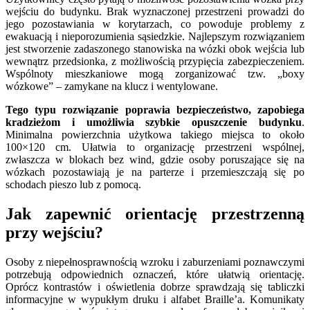
wejściu do budynku. Brak wyznaczonej przestrzeni prowadzi do
jego pozostawiania w korytarzach, co powoduje problemy z
ewakuacją i nieporozumienia sąsiedzkie. Najlepszym rozwiązaniem
jest stworzenie zadaszonego stanowiska na wózki obok wejścia lub
wewnątrz przedsionka, z możliwością przypięcia zabezpieczeniem.
Wspólnoty mieszkaniowe mogą zorganizować tzw. „boxy
wózkowe” – zamykane na klucz i wentylowane.
Tego typu rozwiązanie poprawia bezpieczeństwo, zapobiega
kradzieżom i umożliwia szybkie opuszczenie budynku
.
Minimalna powierzchnia użytkowa takiego miejsca to około
100×120 cm. Ułatwia to organizację przestrzeni wspólnej,
zwłaszcza w blokach bez wind, gdzie osoby poruszające się na
wózkach pozostawiają je na parterze i przemieszczają się po
schodach pieszo lub z pomocą.
Jak zapewnić orientację przestrzenną
przy wejściu?
Osoby z niepełnosprawnością wzroku i zaburzeniami poznawczymi
potrzebują odpowiednich oznaczeń, które ułatwią orientację.
Oprócz kontrastów i oświetlenia dobrze sprawdzają się tabliczki
informacyjne w wypukłym druku i alfabet Braille’a. Komunikaty