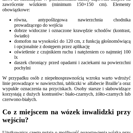
zawrócenie wózkiem (minimum 150×150 cm). Elementy
obowiązkowe:
równa, antypoślizgowa nawierzchnia chodnika
prowadzącego do wejścia
dobrze widoczne i oznaczone krawędzie schodów (kontrast,
światło)
domofon na wysokości do 120 cm, z funkcją głośnomówiącą
i opcjonalnie z dostępem przez aplikację
oświetlenie z czujnikiem ruchu i natężeniem co najmniej 100
lx
daszek chroniący przed opadami i zaciekami na powierzchni
pochylni
W przypadku osób z niepełnosprawnością wzroku warto wdrożyć
linie prowadzące w nawierzchni, tabliczki w alfabecie Braille’a oraz
wypukłe oznaczenia na przyciskach. Osoby starsze i słabowidzące
korzystają z dużych kontrastów: biało-czarnych, żółto-czarnych lub
czerwono-białych.
Co z miejscem na wózek inwalidzki przy
wejściu?
Użytkownicy często pytają o możliwość pozostawienia wózka przy