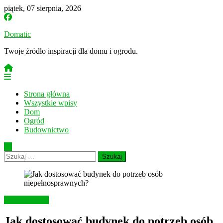
Skip
piątek, 07 sierpnia, 2026
to
content
Domatic
Twoje źródło inspiracji dla domu i ogrodu.
Strona główna
Wszystkie wpisy
Dom
Ogród
Budownictwo
Szukaj:
Budownictwo
Jak dostosować budynek do potrzeb osób