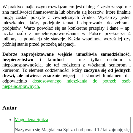
W praktyce najlepszym rozwiązaniem jest dialog. Często zarząd nie
zna możliwości finansowania lub obawia się kosztów, które finalnie
mogą zostać pokryte z zewnętrznych źródeł. Wystarczy jeden
mieszkaniec, który podejmie temat i doprowadzi do zebrania
podpisów. Warto powołać się na konkretne przepisy i dane – np.
liczba osób z niepełnosprawnościami w Polsce przekracza 4
miliony, a populacja się starzeje. Każda wspólnota wcześniej czy
później stanie przed potrzebą adaptacji.
Dobrze zaprojektowane wejście umożliwia samodzielność,
bezpieczeństwo i komfort
– nie tylko osobom z
niepełnosprawnością, ale też rodzicom z wózkami, seniorom i
kurierom. To element codzienności, który
zaczyna się od jednych
drzwi, ale otwiera znacznie więcej
– i stanowi fundament dla
odpowiednio
dostosowanego mieszkania do potrzeb osób
niepełnosprawnych.
Autor
Magdalena Spitza
Nazywam się Magdalena Spitza i od ponad 12 lat zajmuję się