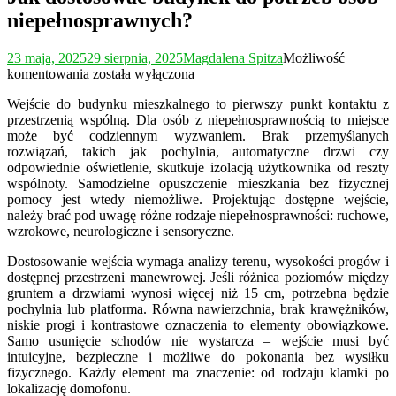
niepełnosprawnych?
23 maja, 2025
29 sierpnia, 2025
Magdalena Spitza
Możliwość
Jak
komentowania
została wyłączona
dostosować
Wejście do budynku mieszkalnego to pierwszy punkt kontaktu z
budynek
przestrzenią wspólną. Dla osób z niepełnosprawnością to miejsce
do
może być codziennym wyzwaniem. Brak przemyślanych
potrzeb
rozwiązań, takich jak pochylnia, automatyczne drzwi czy
osób
odpowiednie oświetlenie, skutkuje izolacją użytkownika od reszty
niepełnosprawnych?
wspólnoty. Samodzielne opuszczenie mieszkania bez fizycznej
pomocy jest wtedy niemożliwe. Projektując dostępne wejście,
należy brać pod uwagę różne rodzaje niepełnosprawności: ruchowe,
wzrokowe, neurologiczne i sensoryczne.
Dostosowanie wejścia wymaga analizy terenu, wysokości progów i
dostępnej przestrzeni manewrowej. Jeśli różnica poziomów między
gruntem a drzwiami wynosi więcej niż 15 cm, potrzebna będzie
pochylnia lub platforma. Równa nawierzchnia, brak krawężników,
niskie progi i kontrastowe oznaczenia to elementy obowiązkowe.
Samo usunięcie schodów nie wystarcza – wejście musi być
intuicyjne, bezpieczne i możliwe do pokonania bez wysiłku
fizycznego. Każdy element ma znaczenie: od rodzaju klamki po
lokalizację domofonu.