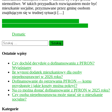
niemożliwe. W takich przypadkach rozwiązaniem może być
mieszkanie socjalne, przyznawane przez gminę osobom
znajdującym się w trudnej sytuacji […]
Nawigacja
Jaki metraż przysługuje osobie niepełnosprawnej
Jakie windy są dostępne dla osób niepełnosprawnych?
wpisu
Domatic
Szukaj:
Ostatnie wpisy
Czy dochód decyduje o dofinansowaniu z PFRON?
Wyjaśniamy
Ile wynosi dodatek mieszkaniowy dla osoby
niepełnosprawnej w 2026 roku?
Dofinansowanie do ogrzewania PFRON — komu
przysługuje i jakie koszty można pokryć?
Na co można dostać dofinansowanie z PFRON w 2025 roku?
Czy osoba niepełnosprawna może starać się o mieszkanie
socjalne?
Kategorie