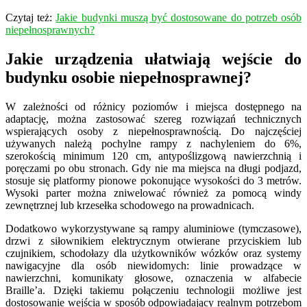
Czytaj też:
Jakie budynki muszą być dostosowane do potrzeb osób
niepełnosprawnych?
Jakie urządzenia ułatwiają wejście do
budynku osobie niepełnosprawnej?
W zależności od różnicy poziomów i miejsca dostępnego na
adaptację, można zastosować szereg rozwiązań technicznych
wspierających osoby z niepełnosprawnością. Do najczęściej
używanych należą pochylne rampy z nachyleniem do 6%,
szerokością minimum 120 cm, antypoślizgową nawierzchnią i
poręczami po obu stronach. Gdy nie ma miejsca na długi podjazd,
stosuje się platformy pionowe pokonujące wysokości do 3 metrów.
Wysoki parter można zniwelować również za pomocą windy
zewnętrznej lub krzesełka schodowego na prowadnicach.
Dodatkowo wykorzystywane są rampy aluminiowe (tymczasowe),
drzwi z siłownikiem elektrycznym otwierane przyciskiem lub
czujnikiem, schodołazy dla użytkowników wózków oraz systemy
nawigacyjne dla osób niewidomych: linie prowadzące w
nawierzchni, komunikaty głosowe, oznaczenia w alfabecie
Braille’a. Dzięki takiemu połączeniu technologii możliwe jest
dostosowanie wejścia w sposób odpowiadający realnym potrzebom