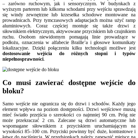
– zarówno ruchowym, jak i sensorycznym. W budynkach z
wyższym parterem lub kilkoma schodami przy wejściu sprawdzają
się windy zewnętrzne lub krzesełka schodowe montowane na
prowadnicach. Przy tymczasowych adaptacjach można użyć ramp
aluminiowych. Coraz częściej montuje się także drzwi z
siłownikiem elektrycznym, aktywowane przyciskiem lub czujnikiem
ruchu. Osobom niewidomym pomagają linie prowadzące w
podłożu, oznaczenia w alfabecie Braille’a i głosowe komunikaty
lokalizacyjne. Dzięki połączeniu kilku technologii możliwe jest
dostosowanie wejścia do różnych stopni i typów
niepełnosprawności
.
Co musi zawierać dostępne wejście do
bloku?
Samo wejście nie ogranicza się do drzwi i schodów. Każdy jego
element wpływa na poziom dostępności. Drzwi wejściowe muszą
mieć światło przejścia o szerokości co najmniej 90 cm. Próg nie
może przekraczać 2 cm. Zalecane są drzwi automatyczne lub
wspomagane siłownikiem z przyciskiem uruchamiającym na
wysokości 85–100 cm. Przyciski powinny być duże, kontrastowe i
łatwe do naciśnięcia. W przedsionkach należy zapewnić miejsce na