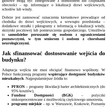
głosowe mogą być zintegrowane z domofonem lub czujnikami
obecności – np. informujące o lokalizacji drzwi wejściowych,
schodów lub windy.
Dobrze jest zastosować oznaczenia kierunkowe prowadzące od
chodnika do drzwi wejściowych, a wewnątrz przedsionka –
dodatkowe strzałki i piktogramy z informacją o lokalizacji windy,
skrzynki pocztowej lub pomieszczenia gospodarczego. Umożliwia
to
samodzielne poruszanie się osobom z ograniczeniami
poznawczymi, w tym seniorom i osobom z chorobami
neurologicznymi.
Jak sfinansować dostosowanie wejścia do
budynku?
Adaptacja wejścia nie musi obciążać finansowo wspólnoty. W
Polsce funkcjonują programy
wspierające dostępność budynków
mieszkalnych
. Najpopularniejsze źródła to:
PFRON
– programy likwidacji barier architektonicznych (do
95% kosztów),
Fundusz Dostępności (BGK)
– pożyczki
niskooprocentowane z możliwością częściowego umorzenia,
programy miejskie
– np. w Warszawie, Krakowie, Poznaniu