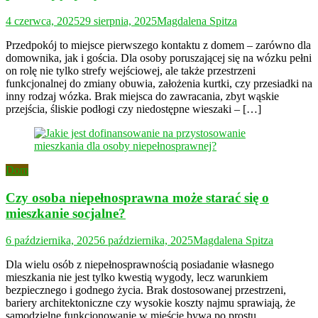
4 czerwca, 2025
29 sierpnia, 2025
Magdalena Spitza
Przedpokój to miejsce pierwszego kontaktu z domem – zarówno dla
domownika, jak i gościa. Dla osoby poruszającej się na wózku pełni
on rolę nie tylko strefy wejściowej, ale także przestrzeni
funkcjonalnej do zmiany obuwia, założenia kurtki, czy przesiadki na
inny rodzaj wózka. Brak miejsca do zawracania, zbyt wąskie
przejścia, śliskie podłogi czy niedostępne wieszaki – […]
Dom
Czy osoba niepełnosprawna może starać się o
mieszkanie socjalne?
6 października, 2025
6 października, 2025
Magdalena Spitza
Dla wielu osób z niepełnosprawnością posiadanie własnego
mieszkania nie jest tylko kwestią wygody, lecz warunkiem
bezpiecznego i godnego życia. Brak dostosowanej przestrzeni,
bariery architektoniczne czy wysokie koszty najmu sprawiają, że
samodzielne funkcjonowanie w mieście bywa po prostu