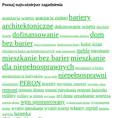
Poznaj najważniejsze zagadnienia
bariery
aranżacja wnętrz
aranżacja zieleni
architektoniczne
dekorowanie wnętrz
dochód
dom
dofinansowanie
dodatki
dofinansowanie domów
bez barier
kolor ścian
drzwi wewnętrzne
ekologiczne domy
meble
mieszkanie
likwidacja barier architektonicznych
małe mieszkanie
mieszkanie bez barier
mieszkanie
dla niepełnosprawnych
mieszkanie w bloku
niepełnosprawni
modernizacja budynków
na co zioła
PFRON
przepisy
przytulne wnętrze
oświetlenie
przytulny dom
remont
remont domu
remont łazienki
remont mieszkania
rośliny
urządzanie wnętrza
styl domu
rośliny w domu
styl boho
wpis sponsorowany
wyposazenie
wnętrze domu
wykończenie domu
własny ogród
wystrój mieszkania
wystrój wnętrz
domu
zmiana
łazienka
wnętrza