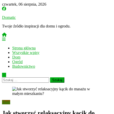
Skip
czwartek, 06 sierpnia, 2026
to
content
Domatic
Twoje źródło inspiracji dla domu i ogrodu.
Strona główna
Wszystkie wpisy
Dom
Ogród
Budownictwo
Szukaj:
Dom
Jak stworzyć relaksacyjny kącik do