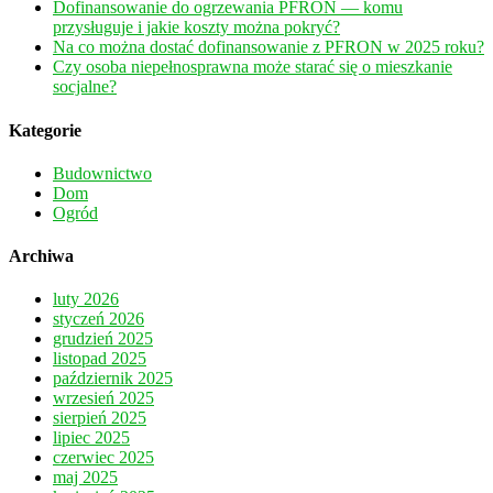
Dofinansowanie do ogrzewania PFRON — komu
przysługuje i jakie koszty można pokryć?
Na co można dostać dofinansowanie z PFRON w 2025 roku?
Czy osoba niepełnosprawna może starać się o mieszkanie
socjalne?
Kategorie
Budownictwo
Dom
Ogród
Archiwa
luty 2026
styczeń 2026
grudzień 2025
listopad 2025
październik 2025
wrzesień 2025
sierpień 2025
lipiec 2025
czerwiec 2025
maj 2025