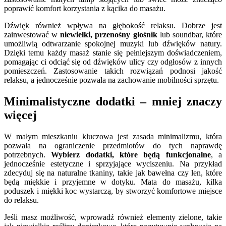
poprawić komfort korzystania z kącika do masażu.
Dźwięk również wpływa na głębokość relaksu. Dobrze jest
zainwestować w
niewielki, przenośny głośnik
lub soundbar, które
umożliwią odtwarzanie spokojnej muzyki lub dźwięków natury.
Dzięki temu każdy masaż stanie się pełniejszym doświadczeniem,
pomagając ci odciąć się od dźwięków ulicy czy odgłosów z innych
pomieszczeń. Zastosowanie takich rozwiązań podnosi jakość
relaksu, a jednocześnie pozwala na zachowanie mobilności sprzętu.
Minimalistyczne dodatki – mniej znaczy
więcej
W małym mieszkaniu kluczowa jest zasada minimalizmu, która
pozwala na ograniczenie przedmiotów do tych naprawdę
potrzebnych.
Wybierz dodatki, które będą funkcjonalne
, a
jednocześnie estetyczne i sprzyjające wyciszeniu. Na przykład
zdecyduj się na naturalne tkaniny, takie jak bawełna czy len, które
będą miękkie i przyjemne w dotyku. Mata do masażu, kilka
poduszek i miękki koc wystarczą, by stworzyć komfortowe miejsce
do relaksu.
Jeśli masz możliwość, wprowadź również elementy zielone, takie