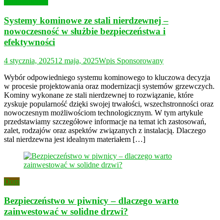
Budownictwo
Systemy kominowe ze stali nierdzewnej –
nowoczesność w służbie bezpieczeństwa i
efektywności
4 stycznia, 2025
12 maja, 2025
Wpis Sponsorowany
Wybór odpowiedniego systemu kominowego to kluczowa decyzja
w procesie projektowania oraz modernizacji systemów grzewczych.
Kominy wykonane ze stali nierdzewnej to rozwiązanie, które
zyskuje popularność dzięki swojej trwałości, wszechstronności oraz
nowoczesnym możliwościom technologicznym. W tym artykule
przedstawiamy szczegółowe informacje na temat ich zastosowań,
zalet, rodzajów oraz aspektów związanych z instalacją. Dlaczego
stal nierdzewna jest idealnym materiałem […]
Dom
Bezpieczeństwo w piwnicy – dlaczego warto
zainwestować w solidne drzwi?