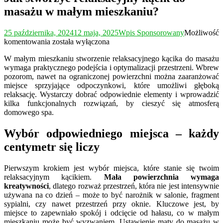
masażu w małym mieszkaniu?
25 października, 2024
12 maja, 2025
Wpis Sponsorowany
Możliwość
Jak
komentowania
została wyłączona
stworzyć
W małym mieszkaniu stworzenie relaksacyjnego kącika do masażu
relaksacyjny
wymaga praktycznego podejścia i optymalizacji przestrzeni. Wbrew
kącik
pozorom, nawet na ograniczonej powierzchni można zaaranżować
do
miejsce sprzyjające odpoczynkowi, które umożliwi głęboką
masażu
relaksację. Wystarczy dobrać odpowiednie elementy i wprowadzić
w
kilka funkcjonalnych rozwiązań, by cieszyć się atmosferą
małym
domowego spa.
mieszkaniu?
Wybór odpowiedniego miejsca – każdy
centymetr się liczy
Pierwszym krokiem jest wybór miejsca, które stanie się twoim
relaksacyjnym kącikiem.
Mała powierzchnia wymaga
kreatywności
, dlatego rozważ przestrzeń, która nie jest intensywnie
używana na co dzień – może to być narożnik w salonie, fragment
sypialni, czy nawet przestrzeń przy oknie. Kluczowe jest, by
miejsce to zapewniało spokój i odcięcie od hałasu, co w małym
mieszkaniu może być wyzwaniem. Ustawienie maty do masażu w