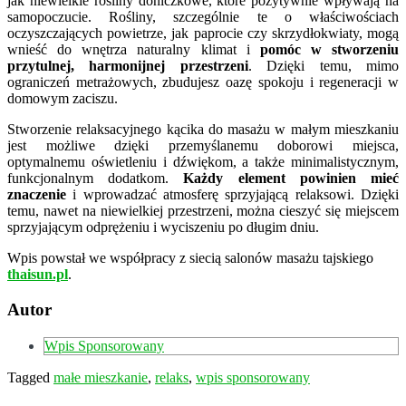
jak niewielkie rośliny doniczkowe, które pozytywnie wpływają na
samopoczucie. Rośliny, szczególnie te o właściwościach
oczyszczających powietrze, jak paprocie czy skrzydłokwiaty, mogą
wnieść do wnętrza naturalny klimat i
pomóc w stworzeniu
przytulnej, harmonijnej przestrzeni
. Dzięki temu, mimo
ograniczeń metrażowych, zbudujesz oazę spokoju i regeneracji w
domowym zaciszu.
Stworzenie relaksacyjnego kącika do masażu w małym mieszkaniu
jest możliwe dzięki przemyślanemu doborowi miejsca,
optymalnemu oświetleniu i dźwiękom, a także minimalistycznym,
funkcjonalnym dodatkom.
Każdy element powinien mieć
znaczenie
i wprowadzać atmosferę sprzyjającą relaksowi. Dzięki
temu, nawet na niewielkiej przestrzeni, można cieszyć się miejscem
sprzyjającym odprężeniu i wyciszeniu po długim dniu.
Wpis powstał we współpracy z siecią salonów masażu tajskiego
thaisun.pl
.
Autor
Wpis Sponsorowany
Tagged
małe mieszkanie
,
relaks
,
wpis sponsorowany