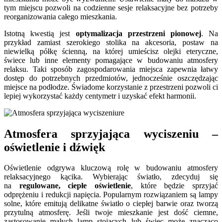
tym miejscu pozwoli na codzienne sesje relaksacyjne bez potrzeby
reorganizowania całego mieszkania.
Istotną kwestią jest
optymalizacja przestrzeni pionowej
. Na
przykład zamiast szerokiego stolika na akcesoria, postaw na
niewielką półkę ścienną, na której umieścisz olejki eteryczne,
świece lub inne elementy pomagające w budowaniu atmosfery
relaksu. Taki sposób zagospodarowania miejsca zapewnia łatwy
dostęp do potrzebnych przedmiotów, jednocześnie oszczędzając
miejsce na podłodze. Świadome korzystanie z przestrzeni pozwoli ci
lepiej wykorzystać każdy centymetr i uzyskać efekt harmonii.
re
Atmosfera sprzyjająca wyciszeniu –
oświetlenie i dźwięk
Oświetlenie odgrywa kluczową rolę w budowaniu atmosfery
relaksacyjnego kącika. Wybierając światło, zdecyduj się
na
regulowane, ciepłe oświetlenie
, które będzie sprzyjać
odprężeniu i redukcji napięcia. Popularnym rozwiązaniem są lampy
solne, które emitują delikatne światło o ciepłej barwie oraz tworzą
przytulną atmosferę. Jeśli twoje mieszkanie jest dość ciemne,
zastosowanie małych lamp stojących lub świec może znacząco