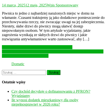
14 marca, 2025
12 maja, 2025
Wpis Sponsorowany
Piwnica to jedno z najbardziej narażonych miejsc w domu na
włamanie. Czasami traktujemy ją jako dodatkowe pomieszczenie do
przechowywania rzeczy, nie zwracając uwagi na jej zabezpieczenia.
Niestety, słabe drzwi do piwnicy mogą ułatwić dostęp
niepowołanym osobom. W tym artykule wyjaśniamy, jakie
zagrożenia wynikają ze słabych drzwi do piwnicy i jakie
rozwiązania antywłamaniowe warto zastosować, aby […]
Nawigacja
Wnętrza w stylu witchcore – mistyczne piękno
Systemy kominowe ze stali nierdzewnej – nowoczesność w służbie
wpisu
bezpieczeństwa i efektywności
Domatic
Szukaj:
Ostatnie wpisy
Czy dochód decyduje o dofinansowaniu z PFRON?
Wyjaśniamy
Ile wynosi dodatek mieszkaniowy dla osoby
niepełnosprawnej w 2026 roku?