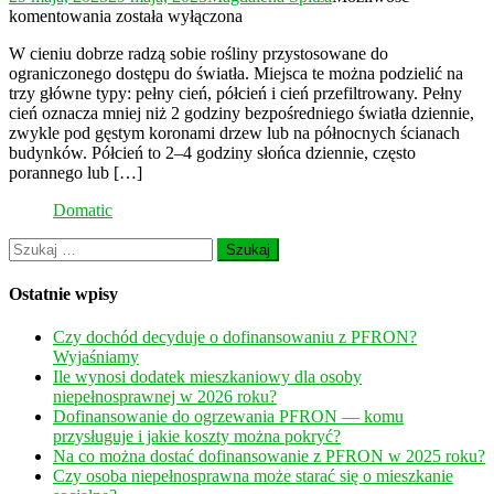
Co
komentowania
została wyłączona
posadzić
W cieniu dobrze radzą sobie rośliny przystosowane do
w
ograniczonego dostępu do światła. Miejsca te można podzielić na
zacienionym
trzy główne typy: pełny cień, półcień i cień przefiltrowany. Pełny
miejscu?
cień oznacza mniej niż 2 godziny bezpośredniego światła dziennie,
zwykle pod gęstym koronami drzew lub na północnych ścianach
budynków. Półcień to 2–4 godziny słońca dziennie, często
porannego lub […]
Domatic
Szukaj:
Ostatnie wpisy
Czy dochód decyduje o dofinansowaniu z PFRON?
Wyjaśniamy
Ile wynosi dodatek mieszkaniowy dla osoby
niepełnosprawnej w 2026 roku?
Dofinansowanie do ogrzewania PFRON — komu
przysługuje i jakie koszty można pokryć?
Na co można dostać dofinansowanie z PFRON w 2025 roku?
Czy osoba niepełnosprawna może starać się o mieszkanie