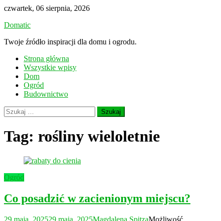
Skip
czwartek, 06 sierpnia, 2026
to
Domatic
content
Twoje źródło inspiracji dla domu i ogrodu.
Strona główna
Wszystkie wpisy
Dom
Ogród
Budownictwo
Szukaj:
Tag:
rośliny wieloletnie
Ogród
Co posadzić w zacienionym miejscu?
29 maja, 2025
29 maja, 2025
Magdalena Spitza
Możliwość