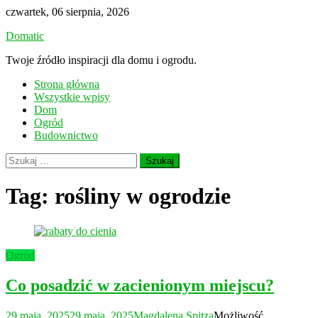
Skip
czwartek, 06 sierpnia, 2026
to
Domatic
content
Twoje źródło inspiracji dla domu i ogrodu.
Strona główna
Wszystkie wpisy
Dom
Ogród
Budownictwo
Szukaj:
Tag:
rośliny w ogrodzie
Ogród
Co posadzić w zacienionym miejscu?
29 maja, 2025
29 maja, 2025
Magdalena Spitza
Możliwość