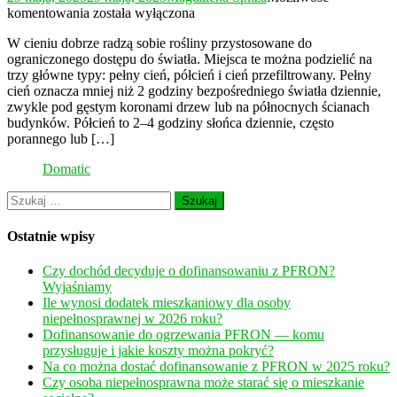
Co
komentowania
została wyłączona
posadzić
W cieniu dobrze radzą sobie rośliny przystosowane do
w
ograniczonego dostępu do światła. Miejsca te można podzielić na
zacienionym
trzy główne typy: pełny cień, półcień i cień przefiltrowany. Pełny
miejscu?
cień oznacza mniej niż 2 godziny bezpośredniego światła dziennie,
zwykle pod gęstym koronami drzew lub na północnych ścianach
budynków. Półcień to 2–4 godziny słońca dziennie, często
porannego lub […]
Domatic
Szukaj:
Ostatnie wpisy
Czy dochód decyduje o dofinansowaniu z PFRON?
Wyjaśniamy
Ile wynosi dodatek mieszkaniowy dla osoby
niepełnosprawnej w 2026 roku?
Dofinansowanie do ogrzewania PFRON — komu
przysługuje i jakie koszty można pokryć?
Na co można dostać dofinansowanie z PFRON w 2025 roku?
Czy osoba niepełnosprawna może starać się o mieszkanie