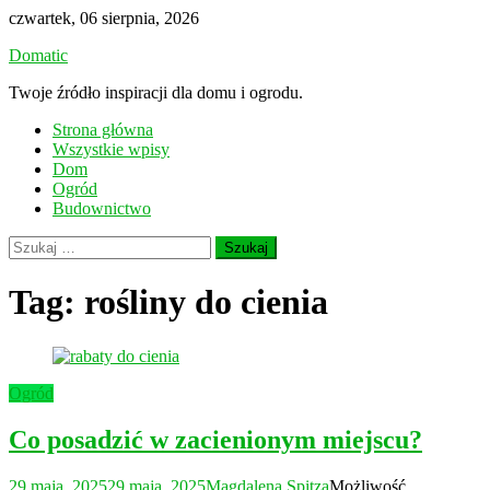
Skip
czwartek, 06 sierpnia, 2026
to
Domatic
content
Twoje źródło inspiracji dla domu i ogrodu.
Strona główna
Wszystkie wpisy
Dom
Ogród
Budownictwo
Szukaj:
Tag:
rośliny do cienia
Ogród
Co posadzić w zacienionym miejscu?
29 maja, 2025
29 maja, 2025
Magdalena Spitza
Możliwość