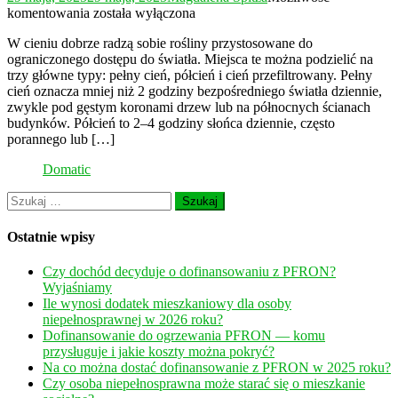
Co
komentowania
została wyłączona
posadzić
W cieniu dobrze radzą sobie rośliny przystosowane do
w
ograniczonego dostępu do światła. Miejsca te można podzielić na
zacienionym
trzy główne typy: pełny cień, półcień i cień przefiltrowany. Pełny
miejscu?
cień oznacza mniej niż 2 godziny bezpośredniego światła dziennie,
zwykle pod gęstym koronami drzew lub na północnych ścianach
budynków. Półcień to 2–4 godziny słońca dziennie, często
porannego lub […]
Domatic
Szukaj:
Ostatnie wpisy
Czy dochód decyduje o dofinansowaniu z PFRON?
Wyjaśniamy
Ile wynosi dodatek mieszkaniowy dla osoby
niepełnosprawnej w 2026 roku?
Dofinansowanie do ogrzewania PFRON — komu
przysługuje i jakie koszty można pokryć?
Na co można dostać dofinansowanie z PFRON w 2025 roku?
Czy osoba niepełnosprawna może starać się o mieszkanie