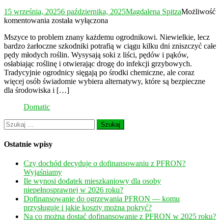
15 września, 2025
6 października, 2025
Magdalena Spitza
Możliwość
Jak
komentowania
została wyłączona
przygotować
Mszyce to problem znany każdemu ogrodnikowi. Niewielkie, lecz
oprysk
bardzo żarłoczne szkodniki potrafią w ciągu kilku dni zniszczyć całe
z
pędy młodych roślin. Wysysają soki z liści, pędów i pąków,
wrotyczu
osłabiając roślinę i otwierając drogę do infekcji grzybowych.
na
Tradycyjnie ogrodnicy sięgają po środki chemiczne, ale coraz
mszyce?
więcej osób świadomie wybiera alternatywy, które są bezpieczne
dla środowiska i […]
Domatic
Szukaj:
Ostatnie wpisy
Czy dochód decyduje o dofinansowaniu z PFRON?
Wyjaśniamy
Ile wynosi dodatek mieszkaniowy dla osoby
niepełnosprawnej w 2026 roku?
Dofinansowanie do ogrzewania PFRON — komu
przysługuje i jakie koszty można pokryć?
Na co można dostać dofinansowanie z PFRON w 2025 roku?