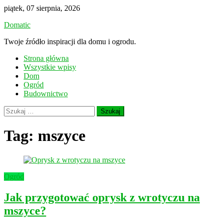
Skip
piątek, 07 sierpnia, 2026
to
Domatic
content
Twoje źródło inspiracji dla domu i ogrodu.
Strona główna
Wszystkie wpisy
Dom
Ogród
Budownictwo
Szukaj:
Tag:
mszyce
Ogród
Jak przygotować oprysk z wrotyczu na
mszyce?