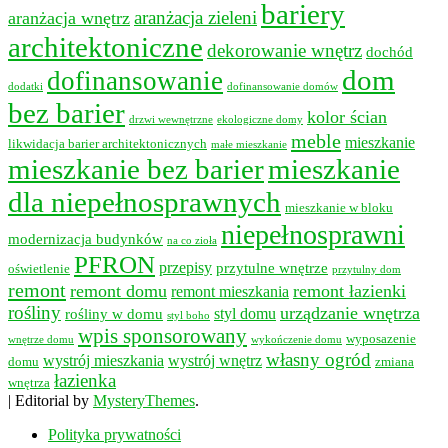
bariery
aranżacja wnętrz
aranżacja zieleni
architektoniczne
dekorowanie wnętrz
dochód
dom
dofinansowanie
dodatki
dofinansowanie domów
bez barier
kolor ścian
drzwi wewnętrzne
ekologiczne domy
meble
mieszkanie
likwidacja barier architektonicznych
małe mieszkanie
mieszkanie bez barier
mieszkanie
dla niepełnosprawnych
mieszkanie w bloku
niepełnosprawni
modernizacja budynków
na co zioła
PFRON
przepisy
przytulne wnętrze
oświetlenie
przytulny dom
remont
remont domu
remont łazienki
remont mieszkania
rośliny
urządzanie wnętrza
styl domu
rośliny w domu
styl boho
wpis sponsorowany
wyposazenie
wnętrze domu
wykończenie domu
własny ogród
wystrój mieszkania
wystrój wnętrz
domu
zmiana
łazienka
wnętrza
|
Editorial by
MysteryThemes
.
Polityka prywatności