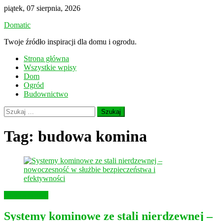
Skip
piątek, 07 sierpnia, 2026
to
Domatic
content
Twoje źródło inspiracji dla domu i ogrodu.
Strona główna
Wszystkie wpisy
Dom
Ogród
Budownictwo
Szukaj:
Tag:
budowa komina
Budownictwo
Systemy kominowe ze stali nierdzewnej –