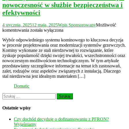
nowoczesność w służbie bezpieczeństwa i
efektywności
4 stycznia, 2025
12 maja, 2025
Wpis Sponsorowany
Możliwość
Systemy
komentowania
została wyłączona
kominowe
Wybór odpowiedniego systemu kominowego to kluczowa decyzja
ze
w procesie projektowania oraz modernizacji systemów grzewczych.
stali
Kominy wykonane ze stali nierdzewnej to rozwiązanie, które
nierdzewnej
zyskuje popularność dzięki swojej trwałości, wszechstronności oraz
–
nowoczesnym możliwościom technologicznym. W tym artykule
nowoczesność
przedstawiamy szczegółowe informacje na temat ich zastosowań,
w
zalet, rodzajów oraz aspektów związanych z instalacją. Dlaczego
służbie
stal nierdzewna jest idealnym materiałem […]
bezpieczeństwa
i
Domatic
efektywności
Szukaj:
Ostatnie wpisy
Czy dochód decyduje o dofinansowaniu z PFRON?
Wyjaśniamy