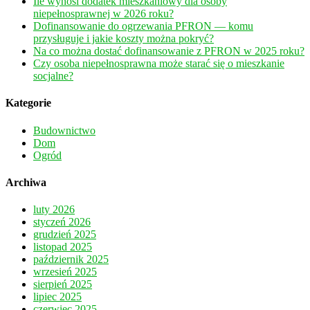
Ile wynosi dodatek mieszkaniowy dla osoby
niepełnosprawnej w 2026 roku?
Dofinansowanie do ogrzewania PFRON — komu
przysługuje i jakie koszty można pokryć?
Na co można dostać dofinansowanie z PFRON w 2025 roku?
Czy osoba niepełnosprawna może starać się o mieszkanie
socjalne?
Kategorie
Budownictwo
Dom
Ogród
Archiwa
luty 2026
styczeń 2026
grudzień 2025
listopad 2025
październik 2025
wrzesień 2025
sierpień 2025
lipiec 2025
czerwiec 2025