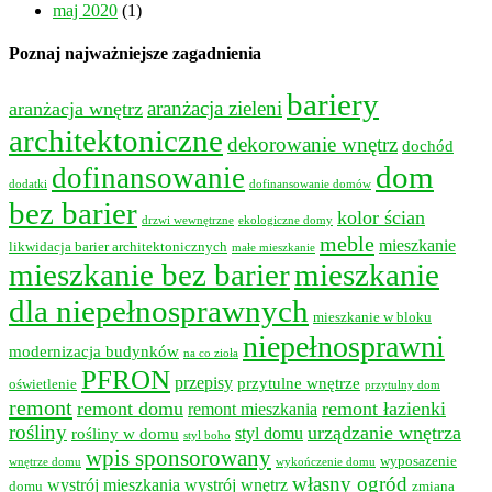
maj 2020
(1)
Poznaj najważniejsze zagadnienia
bariery
aranżacja wnętrz
aranżacja zieleni
architektoniczne
dekorowanie wnętrz
dochód
dom
dofinansowanie
dodatki
dofinansowanie domów
bez barier
kolor ścian
drzwi wewnętrzne
ekologiczne domy
meble
mieszkanie
likwidacja barier architektonicznych
małe mieszkanie
mieszkanie bez barier
mieszkanie
dla niepełnosprawnych
mieszkanie w bloku
niepełnosprawni
modernizacja budynków
na co zioła
PFRON
przepisy
przytulne wnętrze
oświetlenie
przytulny dom
remont
remont domu
remont łazienki
remont mieszkania
rośliny
urządzanie wnętrza
styl domu
rośliny w domu
styl boho
wpis sponsorowany
wyposazenie
wnętrze domu
wykończenie domu
własny ogród
wystrój mieszkania
wystrój wnętrz
domu
zmiana