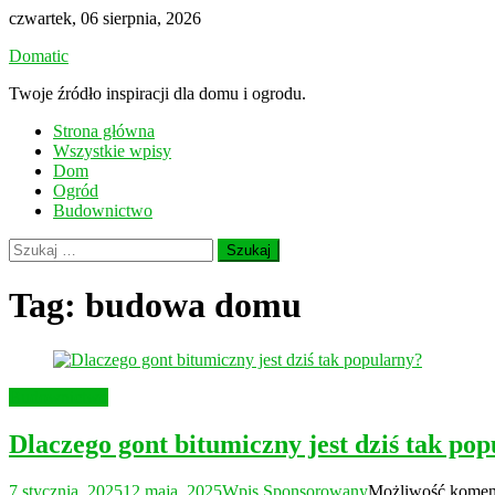
Skip
czwartek, 06 sierpnia, 2026
to
Domatic
content
Twoje źródło inspiracji dla domu i ogrodu.
Strona główna
Wszystkie wpisy
Dom
Ogród
Budownictwo
Szukaj:
Tag:
budowa domu
Budownictwo
Dlaczego gont bitumiczny jest dziś tak po
7 stycznia, 2025
12 maja, 2025
Wpis Sponsorowany
Możliwość kome