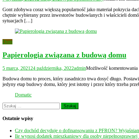
Gont zdobywa coraz większą popularność jako materiał pokrycia dacho
chętnie wybierany przez inwestorów budowlanych i właścicieli domó
sytuacjach […]
Dom
Papierologia związana z budową domu
5 marca, 2021
24 października, 2022
admin
Możliwość komentowania
Budowa domu to proces, który zasadniczo trwa dosyć długo. Postawien
jedyny etap budowy domu, który jest istotny i przez który trzeba prze
Domatic
Szukaj:
Ostatnie wpisy
Czy dochód decyduje o dofinansowaniu z PFRON? Wyjaśnia
Ile wynosi dodatek mieszkaniowy dla osoby niepełnosprawnej