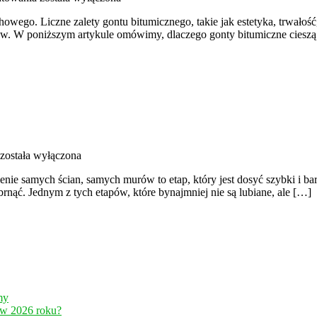
gont
wego. Liczne zalety gontu bitumicznego, takie jak estetyka, trwałość,
bitumiczny
w. W poniższym artykule omówimy, dlaczego gonty bitumiczne cieszą s
jest
dziś
tak
popularny?
Papierologia
została wyłączona
związana
ie samych ścian, samych murów to etap, który jest dosyć szybki i bard
z
brnąć. Jednym z tych etapów, które bynajmniej nie są lubiane, ale […]
budową
domu
my
 w 2026 roku?