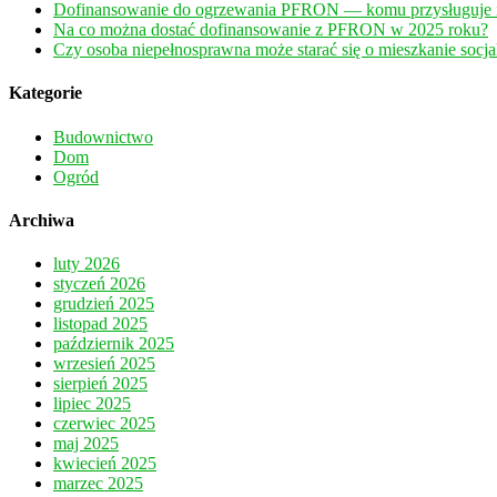
Dofinansowanie do ogrzewania PFRON — komu przysługuje i 
Na co można dostać dofinansowanie z PFRON w 2025 roku?
Czy osoba niepełnosprawna może starać się o mieszkanie socja
Kategorie
Budownictwo
Dom
Ogród
Archiwa
luty 2026
styczeń 2026
grudzień 2025
listopad 2025
październik 2025
wrzesień 2025
sierpień 2025
lipiec 2025
czerwiec 2025
maj 2025
kwiecień 2025
marzec 2025