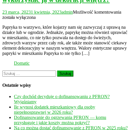
Jak
23 marca, 2023
1 kwietnia, 2023
admin
Możliwość komentowania
upra
została wyłączona
papr
Papryka to warzywo, które kojarzy nam się zazwyczaj z uprawą na
w
działce lub w ogrodzie. Jednakże, paprykę można również uprawiać
mies
w mieszkaniu, co nie tylko pozwala na dostęp do świeżych,
i
zdrowych warzyw przez cały rok, ale także może stanowić ciekawy
wyko
element dekoracyjny w naszym wnętrzu. Walory estetyczne uprawy
ją
papryki w mieszkaniu Papryka to nie tylko […]
w
deko
Domatic
wnęt
Szukaj:
Ostatnie wpisy
Czy dochód decyduje o dofinansowaniu z PFRON?
Wyjaśniamy
Ile wynosi dodatek mieszkaniowy dla osoby
niepełnosprawnej w 2026 roku?
Dofinansowanie do ogrzewania PFRON — komu
przysługuje i jakie koszty można pokryć?
Na co można dostać dofinansowanie z PFRON w 2025 roku?