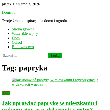
Skip
piątek, 07 sierpnia, 2026
to
Domatic
content
Twoje źródło inspiracji dla domu i ogrodu.
Strona główna
Wszystkie wpisy
Dom
Ogród
Budownictwo
Szukaj:
Tag:
papryka
Dom
Jak uprawiać paprykę w mieszkaniu i
wykorzystać ją w dekoracji wnętrz?