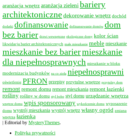
bariery
aranżacja wnętrz
aranżacja zieleni
architektoniczne
dekorowanie wnętrz
dochód
dom
dofinansowanie
dodatki
dofinansowanie domów
bez barier
kolor ścian
drzwi wewnętrzne
ekologiczne domy
meble
mieszkanie
likwidacja barier architektonicznych
małe mieszkanie
mieszkanie bez barier
mieszkanie
dla niepełnosprawnych
mieszkanie w bloku
niepełnosprawni
modernizacja budynków
na co zioła
PFRON
przepisy
przytulne wnętrze
oświetlenie
przytulny dom
remont
remont domu
remont łazienki
remont mieszkania
rośliny
urządzanie wnętrza
styl domu
rośliny w domu
styl boho
wpis sponsorowany
wyposazenie
wnętrze domu
wykończenie domu
własny ogród
wystrój mieszkania
wystrój wnętrz
domu
zmiana
łazienka
wnętrza
|
Editorial by
MysteryThemes
.
Polityka prywatności