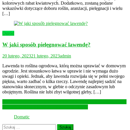
kolorowych rabat kwiatowych. Dodatkowo, zostaną podane
wskazówki dotyczące doboru roślin, aranżacji, pielęgnacji i wielu
[…]
Ogród
W jaki sposób pielęgnować lawendę?
20 lutego, 2023
21 lutego, 2023
admin
Lawenda to roślina ogrodowa, którą można uprawiać w domowym
ogrodzie. Jest stosunkowo łatwa w uprawie i nie wymaga dużo
uwagi i opieki. Jednak, aby lawenda rozwijała się w pełni swojego
piękna, warto zadbać o kilka rzeczy. Lawendę najlepiej sadzić na
stanowisku słonecznym, w glebie o odczynie zasadowym lub
obojętnym. Roślina nie lubi zbyt wilgotnej gleby, […]
Nawigacja
Styl loft – surowy i nowoczesny klimat w stylu nowojorskiego loftu
Wnętrza w stylu witchcore – mistyczne piękno
wpisu
Domatic
Szukaj: