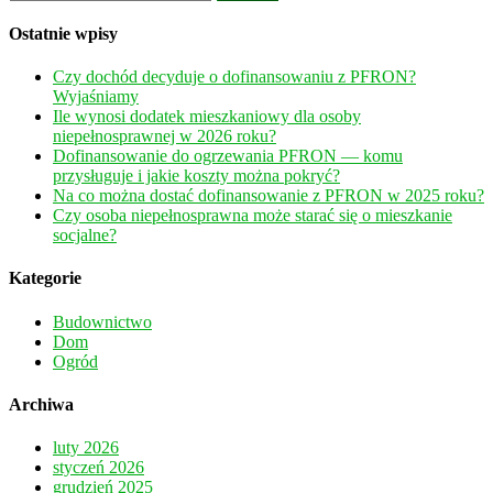
Ostatnie wpisy
Czy dochód decyduje o dofinansowaniu z PFRON?
Wyjaśniamy
Ile wynosi dodatek mieszkaniowy dla osoby
niepełnosprawnej w 2026 roku?
Dofinansowanie do ogrzewania PFRON — komu
przysługuje i jakie koszty można pokryć?
Na co można dostać dofinansowanie z PFRON w 2025 roku?
Czy osoba niepełnosprawna może starać się o mieszkanie
socjalne?
Kategorie
Budownictwo
Dom
Ogród
Archiwa
luty 2026
styczeń 2026
grudzień 2025