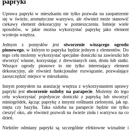
papryki
Uprawa papryki w mieszkaniu nie tylko pozwala na zaopatrzenie
się w świeże, aromatyczne warzywo, ale również może stanowić
ciekawy element dekoracyjny w pomieszczeniu. Istnieje wiele
sposobów, w jakie można wykorzystać paprykę jako element
wystroju wnętrza.
Jednym z pomysłów jest
stworzenie wiszącego ogrodu
pionowego
, w którym to papryka będzie jednym z elementów. Do
tego celu możemy wykorzystać specjalne doniczki na zawieszki lub
stworzyć własne, korzystając z drewnianych ram, drutu lub siatki.
Wiszące ogrody pionowe to nie tylko interesujący element
dekoracyjny, ale również funkcjonalne rozwiązanie, pozwalające
zaoszczędzić miejsce w mieszkaniu.
Innym pomysłem na aranżację wnętrza z wykorzystaniem uprawy
papryki jest
stworzenie ozdoby na parapecie
. Możemy do tego
celu wykorzystać pojedyncze doniczki z papryką lub stworzyć
miniogródek, łącząc paprykę z innymi roślinami zielonymi, jak np.
mięta czy bazylia. Taka ozdoba na parapecie będzie nie tylko
cieszyć oko, ale również pozwoli na świeże zioła i warzywa na co
dzień.
Niektóre odmiany papryki są szczególnie efektowne wizualnie i