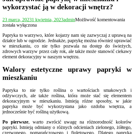
wykorzystać ją w dekoracji wnętrz?
Jak
23 marca, 2023
1 kwietnia, 2023
admin
Możliwość komentowania
upra
została wyłączona
papr
Papryka to warzywo, które kojarzy nam się zazwyczaj z uprawą na
w
działce lub w ogrodzie. Jednakże, paprykę można również uprawiać
mies
w mieszkaniu, co nie tylko pozwala na dostęp do świeżych,
i
zdrowych warzyw przez cały rok, ale także może stanowić ciekawy
wyko
element dekoracyjny w naszym wnętrzu.
ją
w
deko
Walory estetyczne uprawy papryki w
wnęt
mieszkaniu
Papryka to nie tylko roślina o wartościach smakowych i
odżywczych, ale także roślina, która może stać się elementem
dekoracyjnym w mieszkaniu. Istnieją różne sposoby, w jakie
papryka może być wykorzystana jako ozdoba wnętrza, a
jednocześnie być rośliną użytkową.
Po pierwsze
, warto zwrócić uwagę na różnorodność kolorów
papryki. Istnieją odmiany o różnych odcieniach zielonego, żółtego,
czerwonego, pomarańczowego i fioletowego. Dlatego papryka