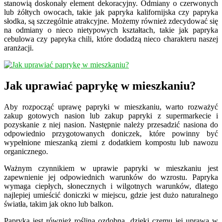
stanowią doskonały element dekoracyjny. Odmiany o czerwonych
lub żółtych owocach, takie jak papryka kalifornijska czy papryka
słodka, są szczególnie atrakcyjne. Możemy również zdecydować się
na odmiany o nieco nietypowych kształtach, takie jak papryka
cebulowa czy papryka chili, które dodadzą nieco charakteru naszej
aranżacji.
Jak uprawiać paprykę w mieszkaniu?
Aby rozpocząć uprawę papryki w mieszkaniu, warto rozważyć
zakup gotowych nasion lub zakup papryki z supermarkecie i
pozyskanie z niej nasion. Następnie należy przesadzić nasiona do
odpowiednio przygotowanych doniczek, które powinny być
wypełnione mieszanką ziemi z dodatkiem kompostu lub nawozu
organicznego.
Ważnym czynnikiem w uprawie papryki w mieszkaniu jest
zapewnienie jej odpowiednich warunków do wzrostu. Papryka
wymaga ciepłych, słonecznych i wilgotnych warunków, dlatego
najlepiej umieścić doniczki w miejscu, gdzie jest dużo naturalnego
światła, takim jak okno lub balkon.
Papryka jest również rośliną ozdobną, dzięki czemu jej uprawa w