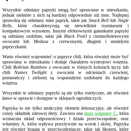
Wszystkie odmiany papryki mogą być uprawiane w mieszkaniu,
jednak niektóre z nich są bardziej odpowiednie niż inne. Najlepiej
sprawdzą się odmiany mini papryk, takie jak
Snack Bell
lub
Jingle
Bells
, które charakteryzują się niewielkimi rozmiarami i
kompaktowym wzrostem. Innymi efektownymi gatunkami papryki
są odmiany ozdobne, takie jak
Black Pearl
z ciemnofioletowymi
owocami lub
Medusa
z czerwonymi, długimi i smukłymi
papryczkami.
Warto również wspomnieć o papryce chili, która również może być
uprawiana w mieszkaniu i dodaje charakteru wystrojowi wnętrza.
Chili
Bolivian Rainbow
z owocami w różnych kolorach tęczy lub
chili
Numex Twilight
z owocami w odcieniach czerwieni,
pomarańczy i zielonej są wspaniałymi ozdobami do każdego
wnętrza.
Wszystkie te odmiany papryki są nie tylko estetyczne, ale również
łatwe w uprawie i dostępne w sklepach ogrodniczych.
Papryka to nie tylko atrakcyjny element dekoracyjny, ale również
cenny składnik zdrowej diety. Zawiera ona
dużo witaminy C
, która
wzmacnia układ odpornościowy i działa przeciwzapalnie, oraz
witaminy A, która wpływa pozytywnie na wzrok i skórę. Papryka
jest również bogata w przeciwutleniacze, takie jak likopen, które