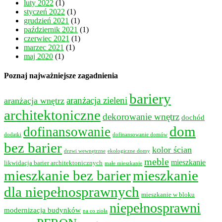
luty 2022
(1)
styczeń 2022
(1)
grudzień 2021
(1)
październik 2021
(1)
czerwiec 2021
(1)
marzec 2021
(1)
maj 2020
(1)
Poznaj najważniejsze zagadnienia
bariery
aranżacja wnętrz
aranżacja zieleni
architektoniczne
dekorowanie wnętrz
dochód
dom
dofinansowanie
dodatki
dofinansowanie domów
bez barier
kolor ścian
drzwi wewnętrzne
ekologiczne domy
meble
mieszkanie
likwidacja barier architektonicznych
małe mieszkanie
mieszkanie bez barier
mieszkanie
dla niepełnosprawnych
mieszkanie w bloku
niepełnosprawni
modernizacja budynków
na co zioła