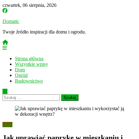
Skip
czwartek, 06 sierpnia, 2026
to
content
Domatic
Twoje źródło inspiracji dla domu i ogrodu.
Strona główna
Wszystkie wpisy
Dom
Ogród
Budownictwo
Szukaj:
Dom
Jak uprawiać paprykę w mieszkaniu i