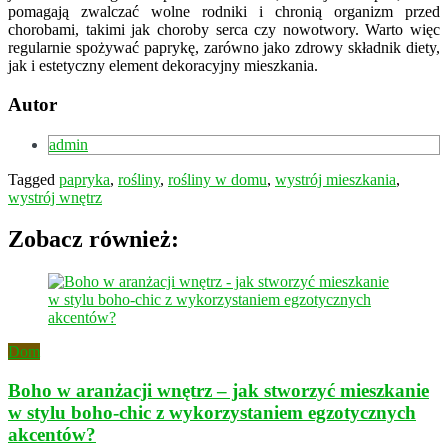
pomagają zwalczać wolne rodniki i chronią organizm przed
chorobami, takimi jak choroby serca czy nowotwory. Warto więc
regularnie spożywać paprykę, zarówno jako zdrowy składnik diety,
jak i estetyczny element dekoracyjny mieszkania.
Autor
admin
Tagged
papryka
,
rośliny
,
rośliny w domu
,
wystrój mieszkania
,
wystrój wnętrz
Zobacz również:
Dom
Boho w aranżacji wnętrz – jak stworzyć mieszkanie
w stylu boho-chic z wykorzystaniem egzotycznych
akcentów?