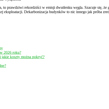
ła, to prawdziwi rekordziści w emisji dwutlenku węgla. Szacuje się, ż
rbonizacja
j eksploatacji. Dekarbonizacja budynków to nic innego jak próba zred
ynków?
my
 w 2026 roku?
jakie koszty można pokryć?
lne?