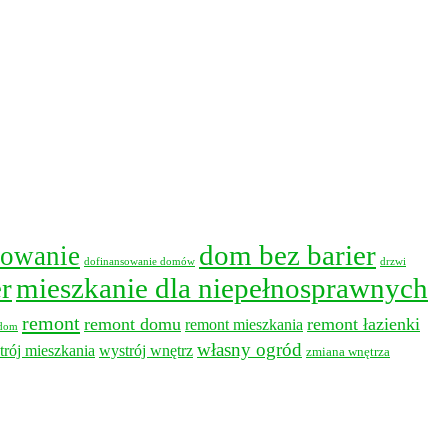
dom bez barier
sowanie
dofinansowanie domów
drzwi
r
mieszkanie dla niepełnosprawnych
remont
remont domu
remont łazienki
remont mieszkania
 dom
własny ogród
trój mieszkania
wystrój wnętrz
zmiana wnętrza