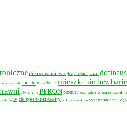
ktoniczne
dofinan
dekorowanie wnętrz
dochód
dodatki
mieszkanie bez barie
meble
mieszkanie
małe mieszkanie
prawni
PFRON
przepisy
przytulne wnętrze
oświetlenie
przytulny
wpis sponsorowany
wys
wyposazenie domu
rze domu
wykończenie domu