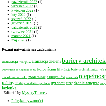
październik 2022
(1)
wrzesień 2022
(1)
kwiecień 2022
(1)
luty 2022
(1)
styczeń 2022
(1)
grudzień 2021
(1)
październik 2021
(1)
czerwiec 2021
(1)
marzec 2021
(1)
maj 2020
(1)
Poznaj najważniejsze zagadnienia
bariery archite
aranżacja wnętrz
aranżacja zieleni
kolor ścian
likwidacja barier architektonicznych
wewnętrzne
ekologiczne domy
niepełnos
modernizacja budynków
mieszkanie w bloku
na co zioła
rośliny
urządzanie wnętrza
styl domu
rośliny w domu
styl boho
wnęt
łazienka
|
Editorial by
MysteryThemes
.
Polityka prywatności