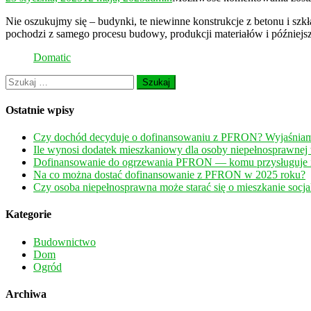
jest
Nie oszukujmy się – budynki, te niewinne konstrukcje z betonu i szk
deka
pochodzi z samego procesu budowy, produkcji materiałów i późniejsze
bud
Domatic
Szukaj:
Ostatnie wpisy
Czy dochód decyduje o dofinansowaniu z PFRON? Wyjaśnia
Ile wynosi dodatek mieszkaniowy dla osoby niepełnosprawnej
Dofinansowanie do ogrzewania PFRON — komu przysługuje i 
Na co można dostać dofinansowanie z PFRON w 2025 roku?
Czy osoba niepełnosprawna może starać się o mieszkanie socja
Kategorie
Budownictwo
Dom
Ogród
Archiwa