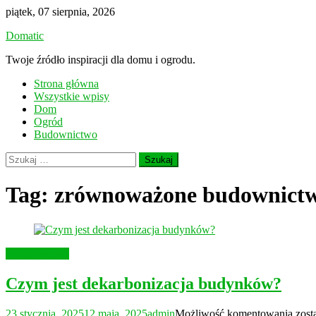
Skip
piątek, 07 sierpnia, 2026
to
Domatic
content
Twoje źródło inspiracji dla domu i ogrodu.
Strona główna
Wszystkie wpisy
Dom
Ogród
Budownictwo
Szukaj:
Tag:
zrównoważone budownict
Budownictwo
Czym jest dekarbonizacja budynków?
Czy
23 stycznia, 2025
12 maja, 2025
admin
Możliwość komentowania
zost