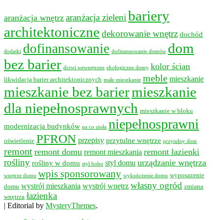
bariery
aranżacja wnętrz
aranżacja zieleni
architektoniczne
dekorowanie wnętrz
dochód
dom
dofinansowanie
dodatki
dofinansowanie domów
bez barier
kolor ścian
drzwi wewnętrzne
ekologiczne domy
meble
mieszkanie
likwidacja barier architektonicznych
małe mieszkanie
mieszkanie bez barier
mieszkanie
dla niepełnosprawnych
mieszkanie w bloku
niepełnosprawni
modernizacja budynków
na co zioła
PFRON
przepisy
przytulne wnętrze
oświetlenie
przytulny dom
remont
remont domu
remont łazienki
remont mieszkania
rośliny
urządzanie wnętrza
styl domu
rośliny w domu
styl boho
wpis sponsorowany
wyposazenie
wnętrze domu
wykończenie domu
własny ogród
wystrój mieszkania
wystrój wnętrz
domu
zmiana
łazienka
wnętrza
|
Editorial by
MysteryThemes
.