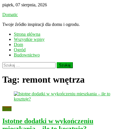
Skip
piątek, 07 sierpnia, 2026
to
Domatic
content
Twoje źródło inspiracji dla domu i ogrodu.
Strona główna
Wszystkie wpisy
Dom
Ogród
Budownictwo
Szukaj:
Tag:
remont wnętrza
Dom
Istotne dodatki w wykończeniu
mieszkania – ile to kosztuje?