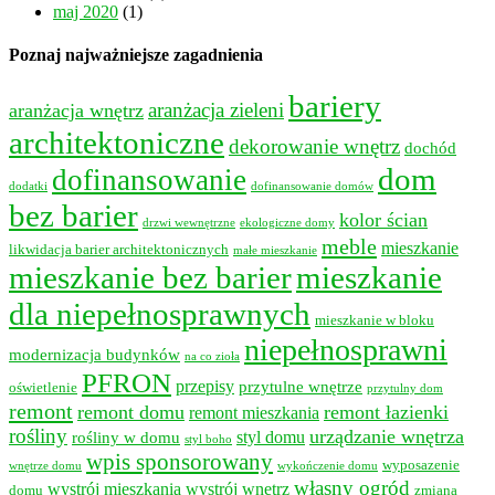
maj 2020
(1)
Poznaj najważniejsze zagadnienia
bariery
aranżacja wnętrz
aranżacja zieleni
architektoniczne
dekorowanie wnętrz
dochód
dom
dofinansowanie
dodatki
dofinansowanie domów
bez barier
kolor ścian
drzwi wewnętrzne
ekologiczne domy
meble
mieszkanie
likwidacja barier architektonicznych
małe mieszkanie
mieszkanie bez barier
mieszkanie
dla niepełnosprawnych
mieszkanie w bloku
niepełnosprawni
modernizacja budynków
na co zioła
PFRON
przepisy
przytulne wnętrze
oświetlenie
przytulny dom
remont
remont domu
remont łazienki
remont mieszkania
rośliny
urządzanie wnętrza
styl domu
rośliny w domu
styl boho
wpis sponsorowany
wyposazenie
wnętrze domu
wykończenie domu
własny ogród
wystrój mieszkania
wystrój wnętrz
domu
zmiana