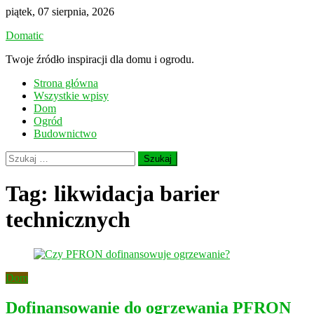
Skip
piątek, 07 sierpnia, 2026
to
Domatic
content
Twoje źródło inspiracji dla domu i ogrodu.
Strona główna
Wszystkie wpisy
Dom
Ogród
Budownictwo
Szukaj:
Tag:
likwidacja barier
technicznych
Dom
Dofinansowanie do ogrzewania PFRON