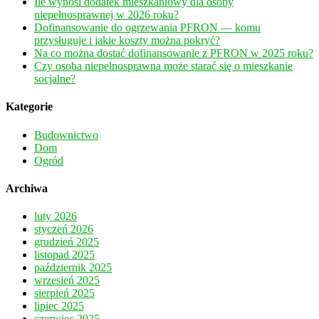
Ile wynosi dodatek mieszkaniowy dla osoby
niepełnosprawnej w 2026 roku?
Dofinansowanie do ogrzewania PFRON — komu
przysługuje i jakie koszty można pokryć?
Na co można dostać dofinansowanie z PFRON w 2025 roku?
Czy osoba niepełnosprawna może starać się o mieszkanie
socjalne?
Kategorie
Budownictwo
Dom
Ogród
Archiwa
luty 2026
styczeń 2026
grudzień 2025
listopad 2025
październik 2025
wrzesień 2025
sierpień 2025
lipiec 2025
czerwiec 2025