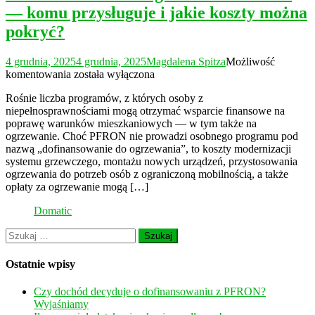
— komu przysługuje i jakie koszty można
pokryć?
4 grudnia, 2025
4 grudnia, 2025
Magdalena Spitza
Możliwość
Dofinansowanie
komentowania
została wyłączona
do
Rośnie liczba programów, z których osoby z
ogrzewania
niepełnosprawnościami mogą otrzymać wsparcie finansowe na
PFRON
poprawę warunków mieszkaniowych — w tym także na
—
ogrzewanie. Choć PFRON nie prowadzi osobnego programu pod
komu
nazwą „dofinansowanie do ogrzewania”, to koszty modernizacji
przysługuje
systemu grzewczego, montażu nowych urządzeń, przystosowania
i
ogrzewania do potrzeb osób z ograniczoną mobilnością, a także
jakie
opłaty za ogrzewanie mogą […]
koszty
można
Domatic
pokryć?
Szukaj:
Ostatnie wpisy
Czy dochód decyduje o dofinansowaniu z PFRON?
Wyjaśniamy