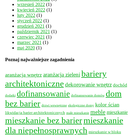
wrzesień 2022
(1)
kwiecień 2022
(1)
luty 2022
(1)
styczeń 2022
(1)
grudzień 2021
(1)
październik 2021
(1)
czerwiec 2021
(1)
marzec 2021
(1)
maj 2020
(1)
Poznaj najważniejsze zagadnienia
bariery
aranżacja wnętrz
aranżacja zieleni
architektoniczne
dekorowanie wnętrz
dochód
dom
dofinansowanie
dodatki
dofinansowanie domów
bez barier
kolor ścian
drzwi wewnętrzne
ekologiczne domy
meble
mieszkanie
likwidacja barier architektonicznych
małe mieszkanie
mieszkanie bez barier
mieszkanie
dla niepełnosprawnych
mieszkanie w bloku