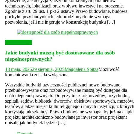
zgłoszenie, ale decyzja zależy od konkretnych parametrów
dla
technicznych, lokalizacji oraz wpływu inwestycji na otoczenie.
osób
Zgodnie z art. 29 ust. 1 pkt 2 ustawy Prawo budowlane, budowa
niepełnosprawnych
pochylni przy budynkach jednorodzinnych nie wymaga
potrzebne
pozwolenia, jeśli nie ingeruje w konstrukcję budynku […]
jest
pozwolenie
na
budowę?
Budownictwo
Jakie budynki muszą być dostosowane dla osób
niepełnosprawnych?
18 maja, 2025
29 sierpnia, 2025
Magdalena Spitza
Możliwość
Jakie
komentowania
została wyłączona
budynki
Wszystkie budynki użyteczności publicznej nowo budowane,
muszą
przebudowywane oraz rozbudowywane muszą być dostępne dla
być
osób niepełnosprawnych. Dotyczy to szkół, urzędów, przychodni,
dostosowane
szpitali, sądów, bibliotek, dworców, obiektów sportowych, muzeów
dla
teatrów, a także miejsc kultu religijnego i innych instytucji, z któryc
osób
korzystają mieszkańcy. Prawo budowlane wymaga, by już na etapie
niepełnosprawnych?
projektu architektoniczno-budowlanego inwestor oraz projektant
opisali, jak budynek będzie […]
Domatic