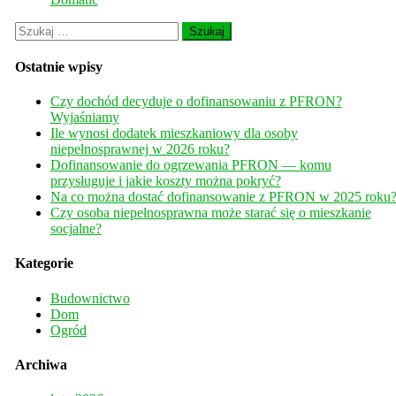
Szukaj:
Ostatnie wpisy
Czy dochód decyduje o dofinansowaniu z PFRON?
Wyjaśniamy
Ile wynosi dodatek mieszkaniowy dla osoby
niepełnosprawnej w 2026 roku?
Dofinansowanie do ogrzewania PFRON — komu
przysługuje i jakie koszty można pokryć?
Na co można dostać dofinansowanie z PFRON w 2025 roku
Czy osoba niepełnosprawna może starać się o mieszkanie
socjalne?
Kategorie
Budownictwo
Dom
Ogród
Archiwa