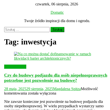
Skip
czwartek, 06 sierpnia, 2026
to
Domatic
content
Twoje źródło inspiracji dla domu i ogrodu.
Szukaj:
Tag:
inwestycja
Budownictwo
Czy do budowy podjazdu dla osób niepełnosprawnych
potrzebne jest pozwolenie na budowę?
28 maja, 2025
29 sierpnia, 2025
Magdalena Spitza
Możliwość
Czy
komentowania
została wyłączona
do
Nie zawsze konieczne jest pozwolenie na budowę podjazdu dla
budowy
osoby niepełnosprawnej. W wielu przypadkach wystarczy samo
podjazdu