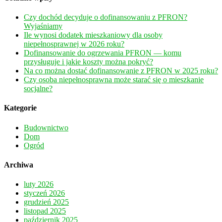
Czy dochód decyduje o dofinansowaniu z PFRON?
Wyjaśniamy
Ile wynosi dodatek mieszkaniowy dla osoby
niepełnosprawnej w 2026 roku?
Dofinansowanie do ogrzewania PFRON — komu
przysługuje i jakie koszty można pokryć?
Na co można dostać dofinansowanie z PFRON w 2025 roku?
Czy osoba niepełnosprawna może starać się o mieszkanie
socjalne?
Kategorie
Budownictwo
Dom
Ogród
Archiwa
luty 2026
styczeń 2026
grudzień 2025
listopad 2025
październik 2025