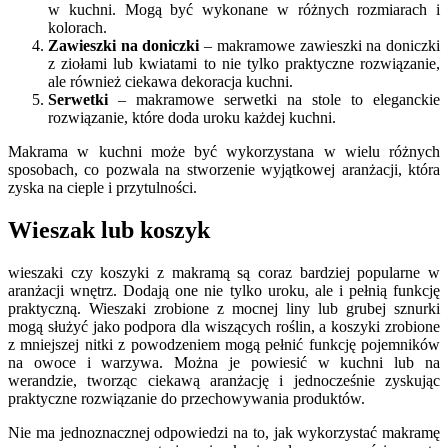
w kuchni. Mogą być wykonane w różnych rozmiarach i
kolorach.
Zawieszki na doniczki
– makramowe zawieszki na doniczki
z ziołami lub kwiatami to nie tylko praktyczne rozwiązanie,
ale również ciekawa dekoracja kuchni.
Serwetki
– makramowe serwetki na stole to eleganckie
rozwiązanie, które doda uroku każdej kuchni.
Makrama w kuchni może być wykorzystana w wielu różnych
sposobach, co pozwala na stworzenie wyjątkowej aranżacji, która
zyska na cieple i przytulności.
Wieszak lub koszyk
wieszaki czy koszyki z makramą są coraz bardziej popularne w
aranżacji wnętrz. Dodają one nie tylko uroku, ale i pełnią funkcję
praktyczną. Wieszaki zrobione z mocnej liny lub grubej sznurki
mogą służyć jako podpora dla wiszących roślin, a koszyki zrobione
z mniejszej nitki z powodzeniem mogą pełnić funkcję pojemników
na owoce i warzywa. Można je powiesić w kuchni lub na
werandzie, tworząc ciekawą aranżację i jednocześnie zyskując
praktyczne rozwiązanie do przechowywania produktów.
Nie ma jednoznacznej odpowiedzi na to, jak wykorzystać makramę