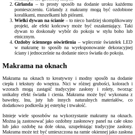
Girlanda
– to prosty sposób na dodanie uroku każdemu
pomieszczeniu. Girlandy z makramy mogą być ozdobione
koralikami, muszelkami lub piórami.
Wielki dywan na ścianie
– to nieco bardziej skomplikowany
projekt, ale efekt końcowy może być oszałamiający. Taki
dywan to doskonały wybór do pokoju w stylu boho lub
etnicznym.
Ozdoby ściennego oświetlenia
– wplecenie światełek LED
w makramę to sposób na wyeksponowanie dekoracyjnej
ściany i jednocześnie na dodanie nieco światła do pokoju.
Makrama na oknach
Makrama na oknach to kreatywny i modny sposób na dodanie
ciepła i tekstury do wnętrza. Nici w różnej grubości, kolorach i
wzorach mogą zastąpić tradycyjne zasłony i rolety, tworząc
unikalny efekt światła i cienia. Makrama może być wykonana z
bawełny, lnu, juty lub innych naturalnych materiałów, co
dodatkowo podkreśla jej estetykę i trwałość.
Istnieje wiele sposobów na wykorzystanie makramy na oknach.
Można ją zastosować jako ozdobny zasłonowy panel na całe okno
lub jako ozdobę na dole okna, uzupełniając tradycyjne zasłony.
Makrama może też być umieszczona na ramie okiennej jako zasłona