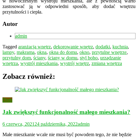
w nowoczesnym wystroju mieszkania, ale z pewnością warto
zastosować ją w odpowiedni sposób, aby dodać wnętrzu
przytulności i ciepła.
Autor
admin
Tagged
aranżacja wnętrz
,
dekorowanie wnętrz
,
dodatki
,
kuchnia
,
lampy
,
makrama
,
okna
,
okna do domu
,
okno
,
przytulne wnętrze
,
przytulny dom
,
ściany
,
ściany w domu
,
styl boho
,
urządzanie
wnętrza
,
wystrój mieszkania
,
wystrój wnętrz
,
zmiana wnętrza
Zobacz również:
Dom
Jak zwiększyć funkcjonalność małego mieszkania?
6 czerwca, 2021
24 października, 2022
admin
Małe mieszkanie wcale nie musi być powodem tego, że nie będzie