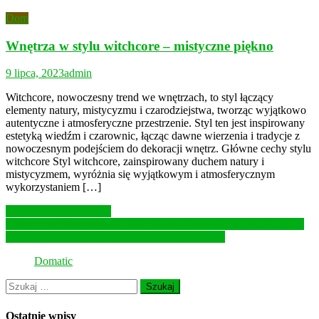
Dom
Wnętrza w stylu witchcore – mistyczne piękno
9 lipca, 2023
admin
Witchcore, nowoczesny trend we wnętrzach, to styl łączący
elementy natury, mistycyzmu i czarodziejstwa, tworząc wyjątkowo
autentyczne i atmosferyczne przestrzenie. Styl ten jest inspirowany
estetyką wiedźm i czarownic, łącząc dawne wierzenia i tradycje z
nowoczesnym podejściem do dekoracji wnętrz. Główne cechy stylu
witchcore Styl witchcore, zainspirowany duchem natury i
mistycyzmem, wyróżnia się wyjątkowym i atmosferycznym
wykorzystaniem […]
Nawigacja
Dziurawiec w ogrodzie
Boho w aranżacji wnętrz – jak stworzyć mieszkanie w stylu boho-
wpisu
chic z wykorzystaniem egzotycznych akcentów?
Domatic
Szukaj:
Ostatnie wpisy