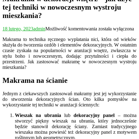
tej techniki w nowoczesnym wystroju
mieszkania?
Makrama
18 lutego, 2023
admin
Możliwość komentowania
została wyłączona
w
Makrama to technika ręcznego wyplatania nici, która od wieków
dekoracji
służyła do tworzenia ozdób i elementów dekoracyjnych. W ostatnim
wnętrz
czasie zyskała na popularności w aranżacji wnętrz, zwłaszcza w
–
stylu boho i nowoczesnym, dodając przytulności i ciepła do
jak
przestrzeni. Jak zastosować makramę w nowoczesnym wystroju
użyć
mieszkania?
tej
techniki
w
Makrama na ścianie
nowoczesnym
wystroju
Jednym z ciekawszych zastosowań makramy jest jej wykorzystanie
mieszkania?
do stworzenia dekoracyjnych ścian. Oto kilka pomysłów na
wykorzystanie tej techniki w aranżacji ściennych:
Wieszak na ubrania
lub
dekoracyjny panel
– można
stworzyć piękny wieszak na ubrania, który jednocześnie
będzie stanowił dekorację ściany. Zamiast tradycyjnego
wieszaka można powiesić też dekoracyjny panel z motywem
roślinnym lub geometrycznym.