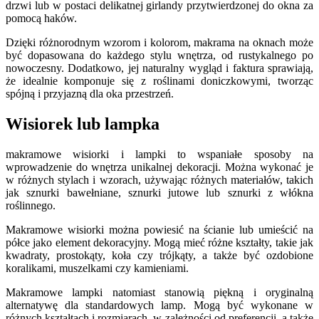
drzwi lub w postaci delikatnej girlandy przytwierdzonej do okna za
pomocą haków.
Dzięki różnorodnym wzorom i kolorom, makrama na oknach może
być dopasowana do każdego stylu wnętrza, od rustykalnego po
nowoczesny. Dodatkowo, jej naturalny wygląd i faktura sprawiają,
że idealnie komponuje się z roślinami doniczkowymi, tworząc
spójną i przyjazną dla oka przestrzeń.
Wisiorek lub lampka
makramowe wisiorki i lampki to wspaniałe sposoby na
wprowadzenie do wnętrza unikalnej dekoracji. Można wykonać je
w różnych stylach i wzorach, używając różnych materiałów, takich
jak sznurki bawełniane, sznurki jutowe lub sznurki z włókna
roślinnego.
Makramowe wisiorki można powiesić na ścianie lub umieścić na
półce jako element dekoracyjny. Mogą mieć różne kształty, takie jak
kwadraty, prostokąty, koła czy trójkąty, a także być ozdobione
koralikami, muszelkami czy kamieniami.
Makramowe lampki natomiast stanowią piękną i oryginalną
alternatywę dla standardowych lamp. Mogą być wykonane w
różnych kształtach i rozmiarach, w zależności od preferencji, a także