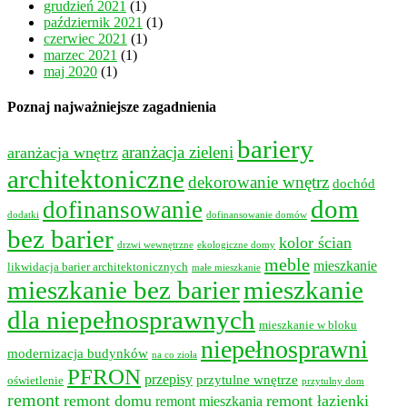
grudzień 2021
(1)
październik 2021
(1)
czerwiec 2021
(1)
marzec 2021
(1)
maj 2020
(1)
Poznaj najważniejsze zagadnienia
bariery
aranżacja wnętrz
aranżacja zieleni
architektoniczne
dekorowanie wnętrz
dochód
dom
dofinansowanie
dodatki
dofinansowanie domów
bez barier
kolor ścian
drzwi wewnętrzne
ekologiczne domy
meble
mieszkanie
likwidacja barier architektonicznych
małe mieszkanie
mieszkanie bez barier
mieszkanie
dla niepełnosprawnych
mieszkanie w bloku
niepełnosprawni
modernizacja budynków
na co zioła
PFRON
przepisy
przytulne wnętrze
oświetlenie
przytulny dom
remont
remont domu
remont łazienki
remont mieszkania