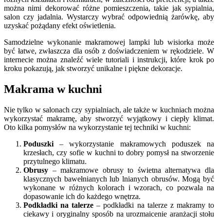
można nimi dekorować różne pomieszczenia, takie jak sypialnia,
salon czy jadalnia. Wystarczy wybrać odpowiednią żarówkę, aby
uzyskać pożądany efekt oświetlenia.
Samodzielne wykonanie makramowej lampki lub wisiorka może
być łatwe, zwłaszcza dla osób z doświadczeniem w rękodziele. W
internecie można znaleźć wiele tutoriali i instrukcji, które krok po
kroku pokazują, jak stworzyć unikalne i piękne dekoracje.
Makrama w kuchni
Nie tylko w salonach czy sypialniach, ale także w kuchniach można
wykorzystać makramę, aby stworzyć wyjątkowy i ciepły klimat.
Oto kilka pomysłów na wykorzystanie tej techniki w kuchni:
Poduszki
– wykorzystanie makramowych poduszek na
krzesłach, czy sofie w kuchni to dobry pomysł na stworzenie
przytulnego klimatu.
Obrusy
– makramowe obrusy to świetna alternatywa dla
klasycznych bawełnianych lub lnianych obrusów. Mogą być
wykonane w różnych kolorach i wzorach, co pozwala na
dopasowanie ich do każdego wnętrza.
Podkładki na talerze
– podkładki na talerze z makramy to
ciekawy i oryginalny sposób na urozmaicenie aranżacji stołu