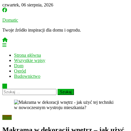
Skip
czwartek, 06 sierpnia, 2026
to
content
Domatic
Twoje źródło inspiracji dla domu i ogrodu.
Strona główna
Wszystkie wpisy
Dom
Ogród
Budownictwo
Szukaj:
Dom
Makrama w dekoracji wnętrz – jak użyć